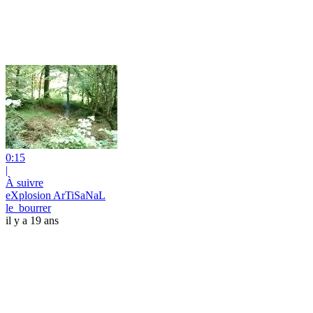
0:15
|
À suivre
eXplosion ArTiSaNaL
le_bourrer
il y a 19 ans