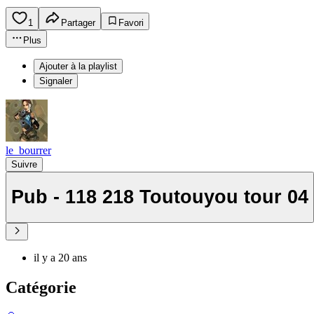
1
Partager
Favori
Plus
Ajouter à la playlist
Signaler
le_bourrer
Suivre
Pub - 118 218 Toutouyou tour 04
il y a 20 ans
Catégorie