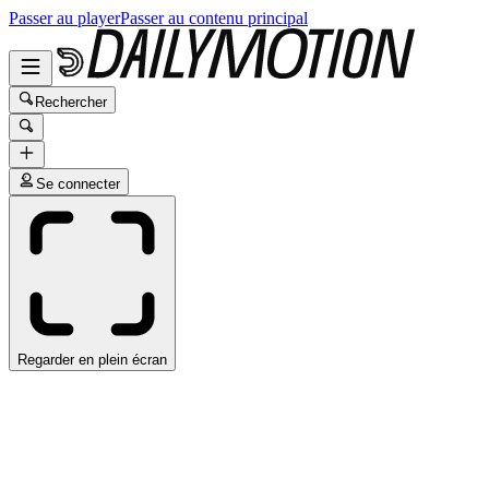
Passer au player
Passer au contenu principal
Rechercher
Se connecter
Regarder en plein écran