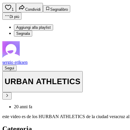
1
Condividi
Segnalibro
Di più
Aggiungi alla playlist
Segnala
sergio eriksen
Segui
URBAN ATHLETICS
20 anni fa
este video es de los HURBAN ATHLETICS de la ciudad veracruz al prin
Categoria