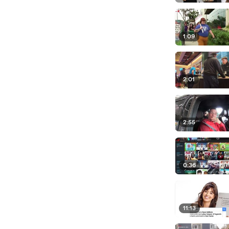
1:09
2:01
2:55
0:36
11:13