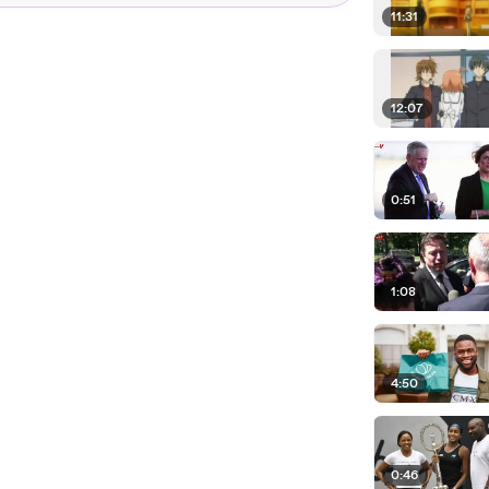
11:31
12:07
0:51
1:08
4:50
0:46