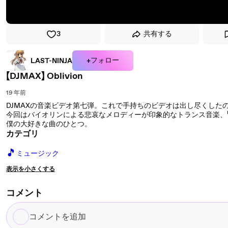
3
共有する
+フォロー
LAST-NINJA
【DJMAX】 Oblivion
19 年前
DJMAXの音楽ビデオ第七弾。これで手持ちのビデオは出し尽くした
今回はバイオリンによる悲哀なメロディーが印象的なトランス音楽、「Obl
僕の大好きな曲のひとつ。
カテゴリ
🎵
ミュージック
表示を小さくする
コメント
コ