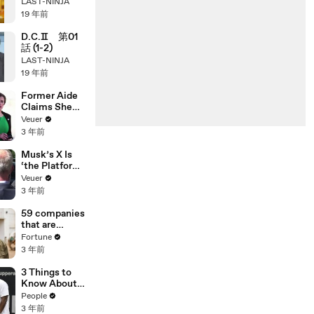
LAST-NINJA
19 年前
D.C.Ⅱ 第01
話 (1-2)
LAST-NINJA
19 年前
Former Aide
Claims She
Was Asked to
Veuer
Make a ‘Hit
3 年前
List’ For
Trump
Musk’s X Is
‘the Platform
With the
Veuer
Largest Ratio
3 年前
of
Misinformatio
59 companies
n or
that are
Disinformatio
changing the
Fortune
n’ Amongst
world: From
3 年前
All Social
Tesla to
Media
Chobani
3 Things to
Platforms
Know About
Coco Gauff's
People
Parents
3 年前