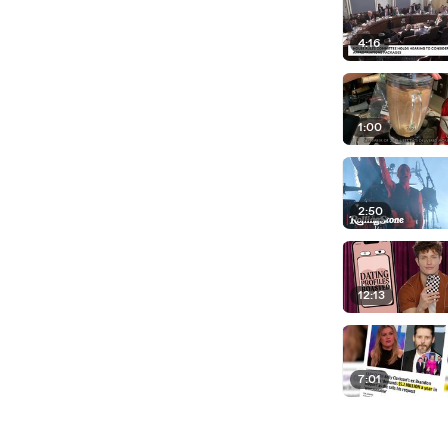
4:16
1:00
2:50
12:13
7:01