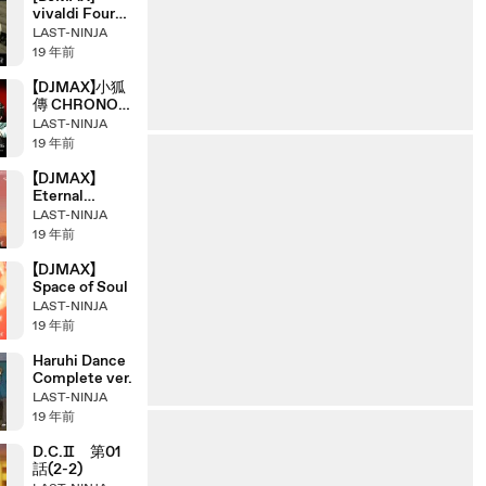
vivaldi Four
seasons
LAST-NINJA
“summer”
19 年前
【DJMAX】小狐
傳 CHRONO
BREAKERS
LAST-NINJA
19 年前
【DJMAX】
Eternal
Memory(少女
LAST-NINJA
の夢)
19 年前
【DJMAX】
Space of Soul
LAST-NINJA
19 年前
Haruhi Dance
Complete ver.
LAST-NINJA
19 年前
D.C.Ⅱ 第01
話(2-2)