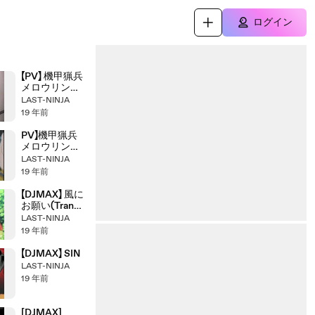
ログイン
【PV】 機甲猟兵
メロウリン
ク ＶＡＮＩ
LAST-NINJA
ＴＹ
19 年前
PV】機甲猟兵
メロウリン
ク SOLDIER
LAST-NINJA
BLUE
19 年前
【DJMAX】 風に
お願い(Trance
Version)
LAST-NINJA
19 年前
【DJMAX】 SIN
LAST-NINJA
19 年前
[DJMAX]