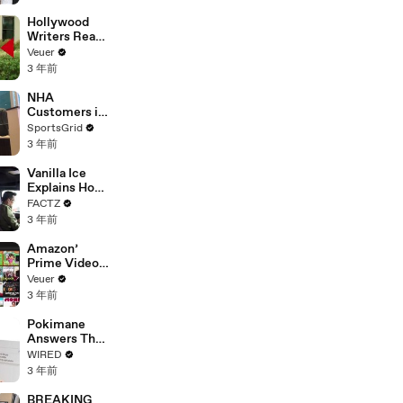
Hollywood
Writers Reach
‘Tentative
Veuer
Agreement’
3 年前
With Studios
After 146 Day
NHA
Strike
Customers in
Limbo as
SportsGrid
Company
3 年前
Faces
Potential
Vanilla Ice
Merger
Explains How
the 90’s
FACTZ
Shaped
3 年前
America
Amazon’
Prime Video
Will Show
Veuer
Commercials
3 年前
Starting Next
Year
Pokimane
Answers The
Web's Most
WIRED
Searched
3 年前
Questions
BREAKING