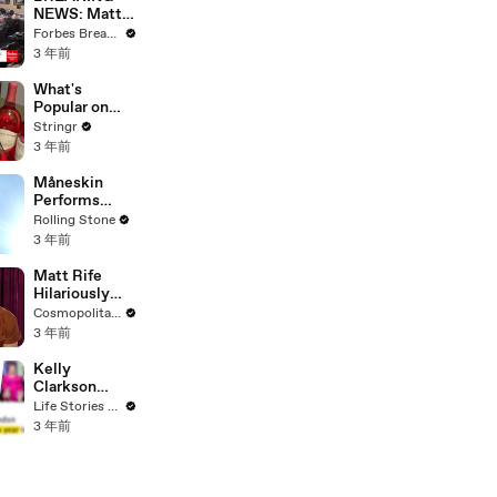
NEWS: Matt
Gaetz Tells
Forbes Breaking News
House
3 年前
Committee:
'I'm Not Going
What's
To Vote For A
Popular on
Continuing
Uber Eats?
Stringr
Resolution'
3 年前
Måneskin
Performs
"HONEY" at
Rolling Stone
MSG
3 年前
Matt Rife
Hilariously
Roasts Your
Cosmopolitan USA
Dating
3 年前
Profiles |
Cosmopolitan
Kelly
Clarkson
Fights Back
Life Stories By Goalcast
Against
3 年前
Brandon
Blackstock In
Devastating
Divorce