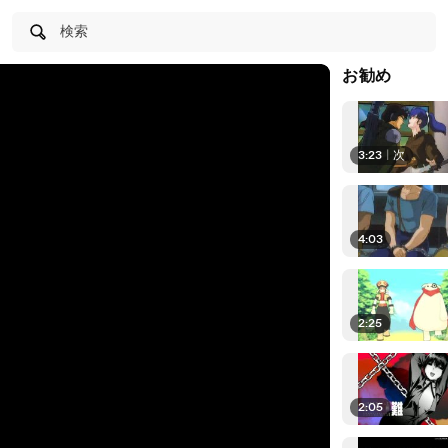
検索
お勧め
3:23
|
次
4:03
2:25
2:05