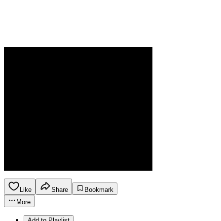
Like
Share
Bookmark
More
Add to Playlist