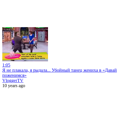
1:05
Я не плакала, я рыдала... Убойный танец жениха в «Давай
поженимся»
VloggerTV
10 years ago