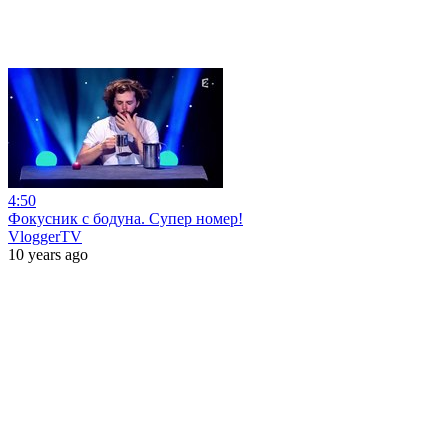
4:50
Фокусник с бодуна. Супер номер!
VloggerTV
10 years ago