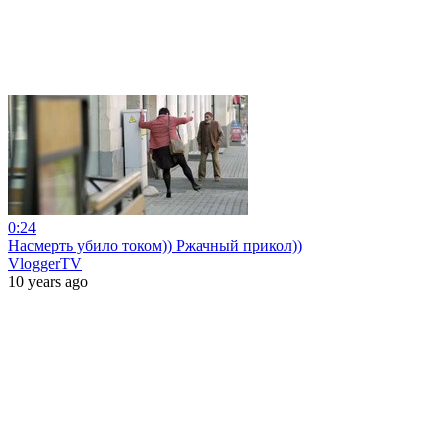
0:24
Насмерть убило током)) Ржачный прикол))
VloggerTV
10 years ago