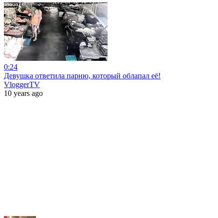
0:24
Девушка ответила парню, который облапал её!
VloggerTV
10 years ago