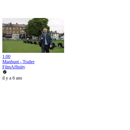
1:00
Manhunt - Trailer
FilmAffinity
il y a 6 ans