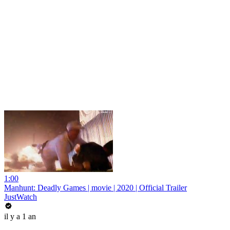
1:00
Manhunt: Deadly Games | movie | 2020 | Official Trailer
JustWatch
il y a 1 an