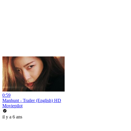
0:59
Manhunt - Trailer (English) HD
Moviepilot
il y a 6 ans