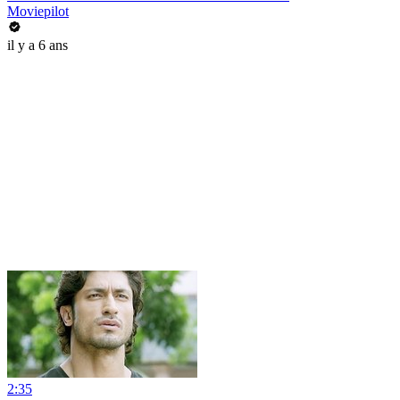
Moviepilot
il y a 6 ans
2:35