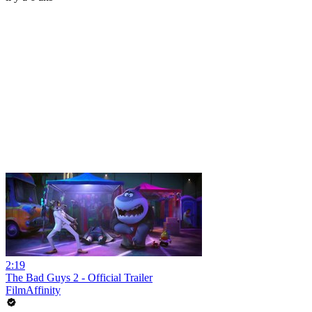
2:19
The Bad Guys 2 - Official Trailer
FilmAffinity