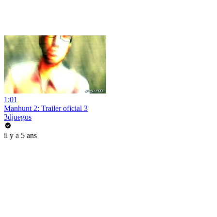
1:01
Manhunt 2: Trailer oficial 3
3djuegos
il y a 5 ans