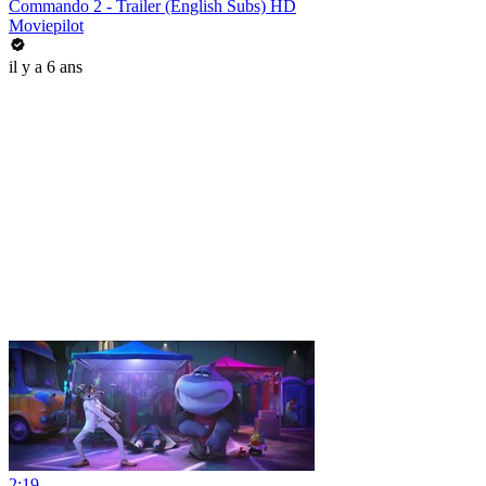
Commando 2 - Trailer (English Subs) HD
Moviepilot
il y a 6 ans
2:19