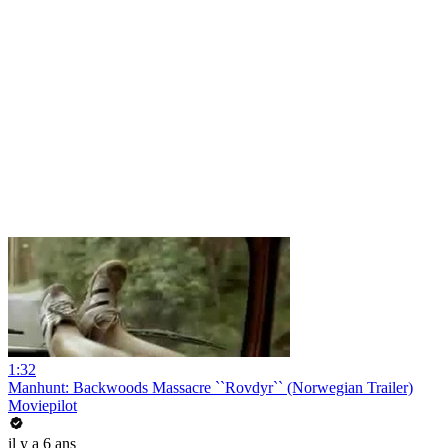
1:32
Manhunt: Backwoods Massacre ``Rovdyr`` (Norwegian Trailer)
Moviepilot
il y a 6 ans