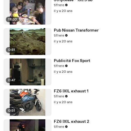
Striptease - 135.3 db
tifrere
il y a 20 ans
17:30
Pub Nissan Transformer
tifrere
il y a 20 ans
0:51
Publicité Fox Sport
tifrere
il y a 20 ans
0:47
FZ6 IXIL exhaust 1
tifrere
il y a 20 ans
0:51
FZ6 IXIL exhaust 2
tifrere