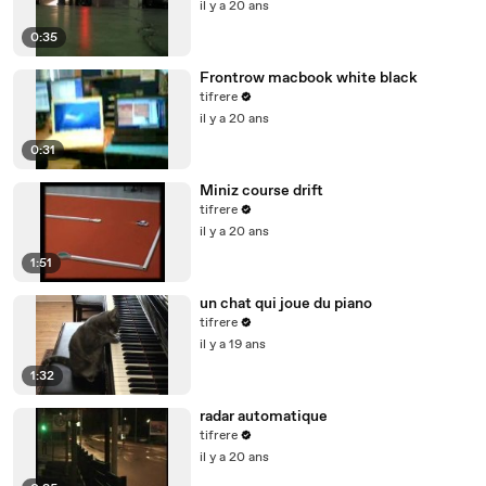
il y a 20 ans
0:35
Frontrow macbook white black
tifrere
il y a 20 ans
0:31
Miniz course drift
tifrere
il y a 20 ans
1:51
un chat qui joue du piano
tifrere
il y a 19 ans
1:32
radar automatique
tifrere
il y a 20 ans