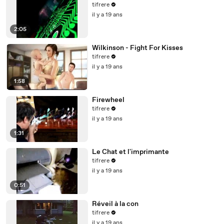
tifrere
il y a 19 ans
2:05
Wilkinson - Fight For Kisses
tifrere
il y a 19 ans
1:58
Firewheel
tifrere
il y a 19 ans
1:31
Le Chat et l'imprimante
tifrere
il y a 19 ans
0:51
Réveil à la con
tifrere
il y a 19 ans