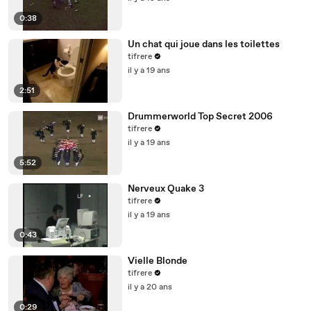
0:38
Un chat qui joue dans les toilettes
tifrere
il y a 19 ans
2:51
Drummerworld Top Secret 2006
tifrere
il y a 19 ans
5:52
Nerveux Quake 3
tifrere
il y a 19 ans
0:43
Vielle Blonde
tifrere
il y a 20 ans
0:29