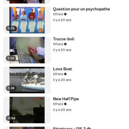
Question pour un psychopathe
tifrere
il y a 20 ans
1:32
Trucos-boli
tifrere
il y a 20 ans
1:13
Love Boat
tifrere
il y a 20 ans
1:38
New Half Pipe
tifrere
il y a 20 ans
0:54