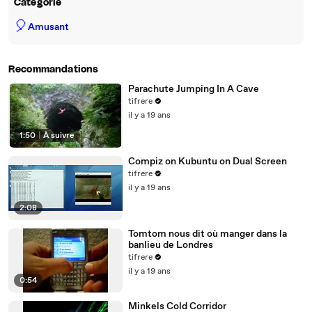
Catégorie
🎈
Amusant
Recommandations
Parachute Jumping In A Cave
tifrere
il y a 19 ans
1:50
|
À suivre
Compiz on Kubuntu on Dual Screen
tifrere
il y a 19 ans
2:08
Tomtom nous dit où manger dans la
banlieu de Londres
tifrere
il y a 19 ans
0:54
Minkels Cold Corridor