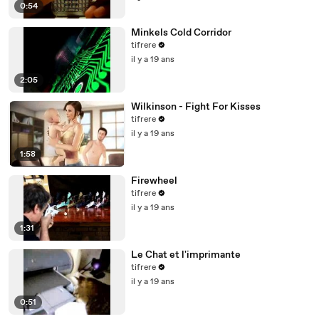
0:54
Minkels Cold Corridor
tifrere
il y a 19 ans
2:05
Wilkinson - Fight For Kisses
tifrere
il y a 19 ans
1:58
Firewheel
tifrere
il y a 19 ans
1:31
Le Chat et l'imprimante
tifrere
il y a 19 ans
0:51