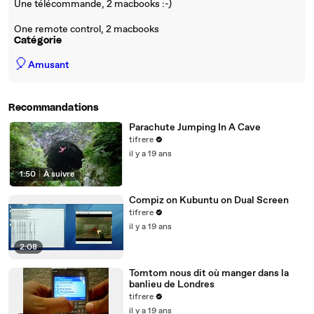
Une télécommande, 2 macbooks :-)
One remote control, 2 macbooks
Catégorie
🎈
Amusant
Recommandations
Parachute Jumping In A Cave
tifrere
il y a 19 ans
1:50
|
À suivre
Compiz on Kubuntu on Dual Screen
tifrere
il y a 19 ans
2:08
Tomtom nous dit où manger dans la
banlieu de Londres
tifrere
il y a 19 ans