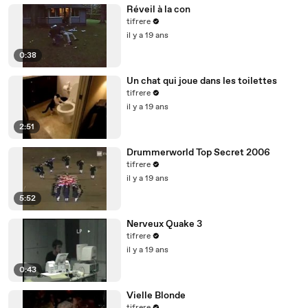
Réveil à la con
tifrere
il y a 19 ans
0:38
Un chat qui joue dans les toilettes
tifrere
il y a 19 ans
2:51
Drummerworld Top Secret 2006
tifrere
il y a 19 ans
5:52
Nerveux Quake 3
tifrere
il y a 19 ans
0:43
Vielle Blonde