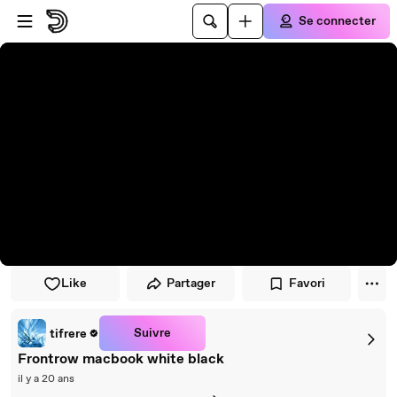
Passer au player
Passer au contenu principal
Se connecter
Like
Partager
Favori
Suivre
tifrere
Frontrow macbook white black
il y a 20 ans