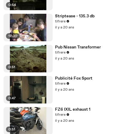
0:54
Striptease - 135.3 db
tifrere
il y a 20 ans
17:30
Pub Nissan Transformer
tifrere
il y a 20 ans
0:51
Publicité Fox Sport
tifrere
il y a 20 ans
0:47
FZ6 IXIL exhaust 1
tifrere
il y a 20 ans
0:51