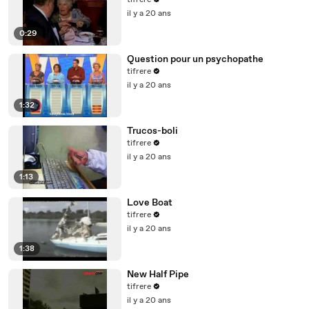
tifrere
il y a 20 ans
0:29
Question pour un psychopathe
tifrere
il y a 20 ans
1:32
Trucos-boli
tifrere
il y a 20 ans
1:13
Love Boat
tifrere
il y a 20 ans
1:38
New Half Pipe
tifrere
il y a 20 ans