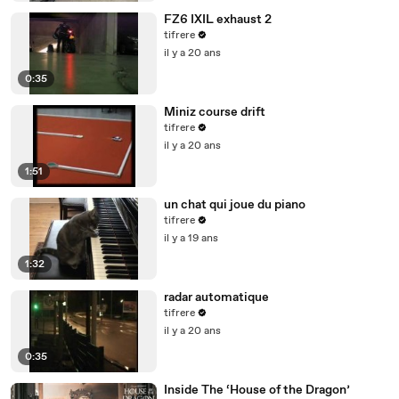
FZ6 IXIL exhaust 2
tifrere
il y a 20 ans
0:35
Miniz course drift
tifrere
il y a 20 ans
1:51
un chat qui joue du piano
tifrere
il y a 19 ans
1:32
radar automatique
tifrere
il y a 20 ans
0:35
Inside The ‘House of the Dragon’