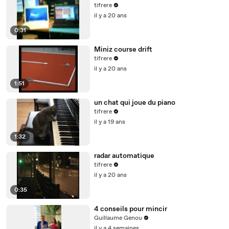
tifrere
il y a 20 ans
0:31
Miniz course drift
tifrere
il y a 20 ans
1:51
un chat qui joue du piano
tifrere
il y a 19 ans
1:32
radar automatique
tifrere
il y a 20 ans
0:35
4 conseils pour mincir
Guillaume Genou
il y a 4 semaines