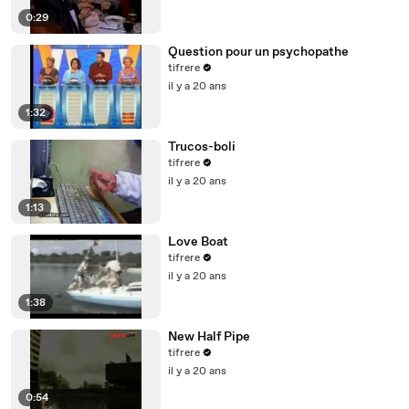
0:29
Question pour un psychopathe
tifrere
il y a 20 ans
1:32
Trucos-boli
tifrere
il y a 20 ans
1:13
Love Boat
tifrere
il y a 20 ans
1:38
New Half Pipe
tifrere
il y a 20 ans
0:54