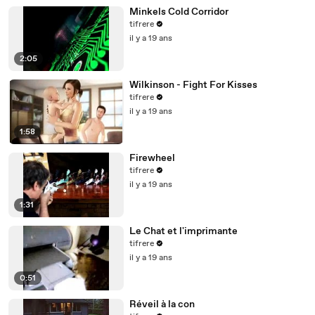
Minkels Cold Corridor
tifrere
il y a 19 ans
2:05
Wilkinson - Fight For Kisses
tifrere
il y a 19 ans
1:58
Firewheel
tifrere
il y a 19 ans
1:31
Le Chat et l'imprimante
tifrere
il y a 19 ans
0:51
Réveil à la con