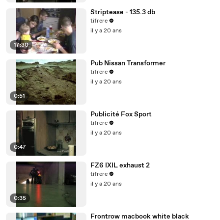
Striptease - 135.3 db
tifrere
il y a 20 ans
17:30
Pub Nissan Transformer
tifrere
il y a 20 ans
0:51
Publicité Fox Sport
tifrere
il y a 20 ans
0:47
FZ6 IXIL exhaust 2
tifrere
il y a 20 ans
0:35
Frontrow macbook white black