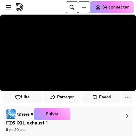
Passer au player
Passer au contenu principal
Se connecter
Like
Partager
Favori
Suivre
tifrere
FZ6 IXIL exhaust 1
il y a 20 ans