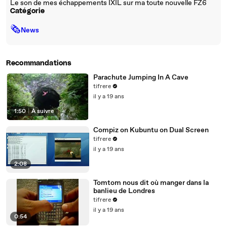
Le son de mes échappements IXIL sur ma toute nouvelle FZ6
Catégorie
🗞
News
Recommandations
Parachute Jumping In A Cave
tifrere
il y a 19 ans
1:50
|
À suivre
Compiz on Kubuntu on Dual Screen
tifrere
il y a 19 ans
2:08
Tomtom nous dit où manger dans la
banlieu de Londres
tifrere
il y a 19 ans
0:54