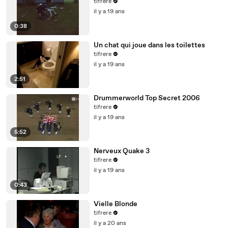
tifrere
il y a 19 ans
0:38
Un chat qui joue dans les toilettes
tifrere
il y a 19 ans
2:51
Drummerworld Top Secret 2006
tifrere
il y a 19 ans
5:52
Nerveux Quake 3
tifrere
il y a 19 ans
0:43
Vielle Blonde
tifrere
il y a 20 ans