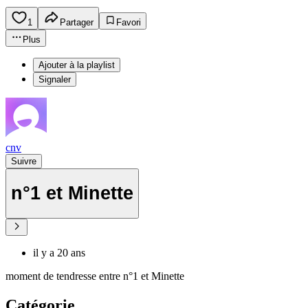
1
Partager
Favori
Plus
Ajouter à la playlist
Signaler
cnv
Suivre
n°1 et Minette
il y a 20 ans
moment de tendresse entre n°1 et Minette
Catégorie