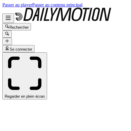
Passer au player
Passer au contenu principal
Rechercher
Se connecter
Regarder en plein écran