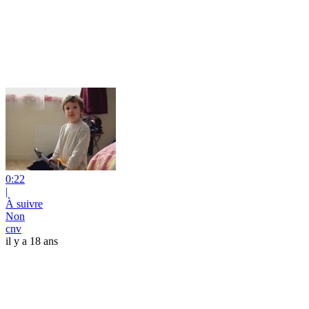
0:22
|
À suivre
Non
cnv
il y a 18 ans