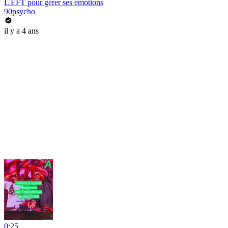
L'EFT pour gérer ses émotions
90psycho
il y a 4 ans
0:25