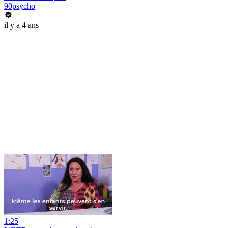
90psycho
il y a 4 ans
1:25