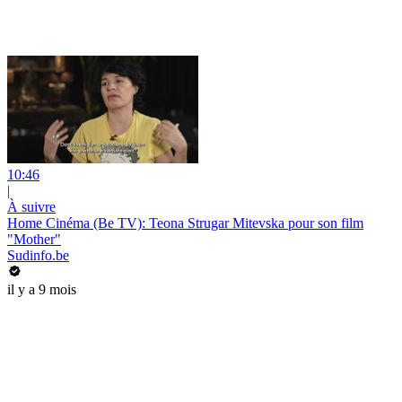
10:46
|
À suivre
Home Cinéma (Be TV): Teona Strugar Mitevska pour son film
"Mother"
Sudinfo.be
il y a 9 mois