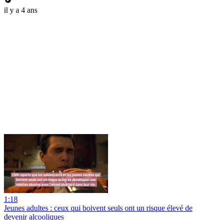
il y a 4 ans
1:18
Jeunes adultes : ceux qui boivent seuls ont un risque élevé de
devenir alcooliques