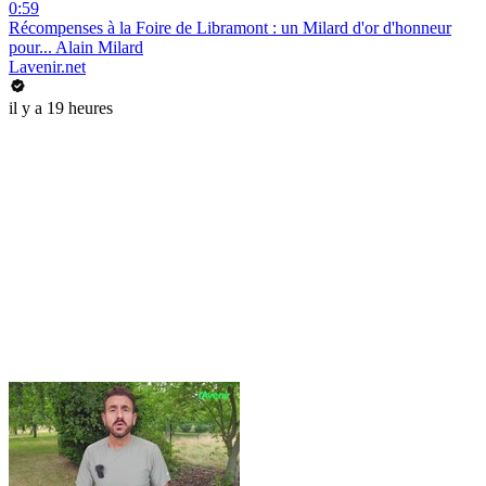
0:59
Récompenses à la Foire de Libramont : un Milard d'or d'honneur
pour... Alain Milard
Lavenir.net
il y a 19 heures