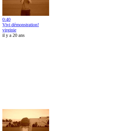
0:40
Vivi démonstration!
virginie
il y a 20 ans