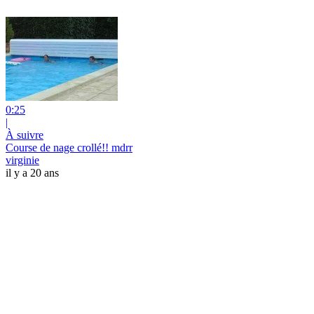
0:25
|
À suivre
Course de nage crollé!! mdrr
virginie
il y a 20 ans