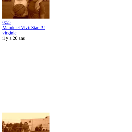
0:55
Maude et Vivi: Stars!!!
virginie
il y a 20 ans