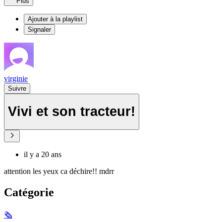
Plus
Ajouter à la playlist
Signaler
virginie
Suivre
Vivi et son tracteur!
il y a 20 ans
attention les yeux ca déchire!! mdrr
Catégorie
🗞