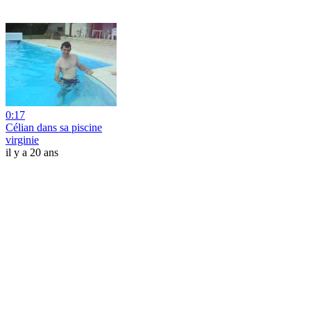
0:17
Célian dans sa piscine
virginie
il y a 20 ans