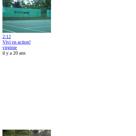
2:12
Vivi en action!
virginie
il y a 20 ans