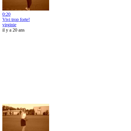
0:20
Vivi trop forte!
virginie
il y a 20 ans