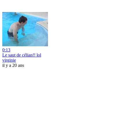
0:13
Le saut de célian!! lol
virginie
il y a 20 ans