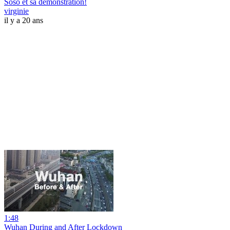
Soso et sa démonstration!
virginie
il y a 20 ans
1:48
Wuhan During and After Lockdown