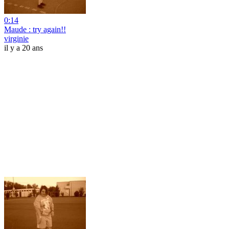
0:14
Maude : try again!!
virginie
il y a 20 ans