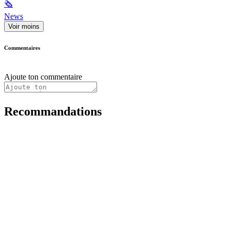
🗞
News
Voir moins
Commentaires
Ajoute ton commentaire
Recommandations