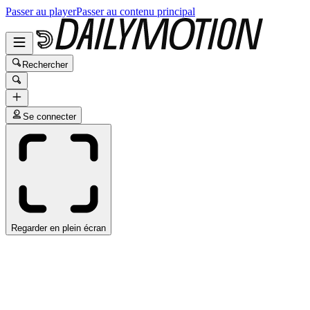
Passer au player
Passer au contenu principal
Rechercher
Se connecter
Regarder en plein écran