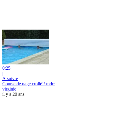
0:25
|
À suivre
Course de nage crollé!! mdrr
virginie
il y a 20 ans