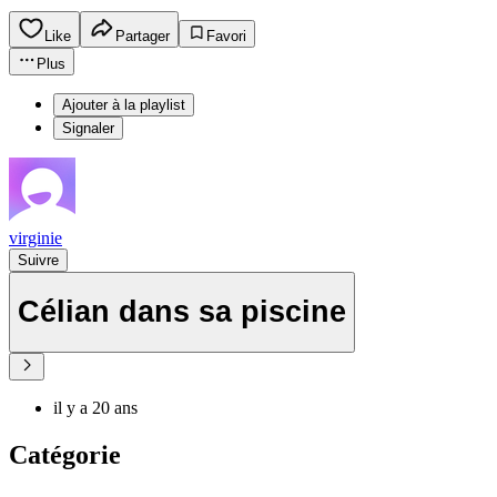
Like
Partager
Favori
Plus
Ajouter à la playlist
Signaler
virginie
Suivre
Célian dans sa piscine
il y a 20 ans
Catégorie