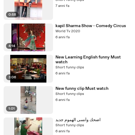
Short funny clips
7 anni fa
0:58
kapil Sharma Show - Comedy Circus
World Tv 2020
6 anni fa
4:14
New Learning English funny Must
watch
Short funny clips
6 anni fa
3:06
New funny clip Must watch
Short funny clips
6 anni fa
1:01
اضحك وأنسى الهموم جديد
Short funny clips
6 anni fa