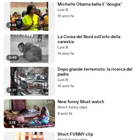
Michelle Obama balla il "dougie"
Luis B
15 anni fa
3:48
La Corea del Nord sull'orlo della
carestia
Luis B
15 anni fa
0:45
Dopo grande terremoto: la ricerca del
padre
Luis B
15 anni fa
9:31
New funny Must watch
Short funny clips
6 anni fa
3:15
Short FUNNY clip