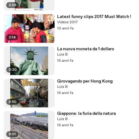
2:58
Latest funny clips 2017 Must Watch !
Videos 2017
10 anni fa
2:14
La nuova moneta da 1 dollaro
Luis B
15 anni fa
0:30
Girovagando per Hong Kong
Luis B
15 anni fa
5:50
Giappone: la furia della natura
Luis B
15 anni fa
8:01