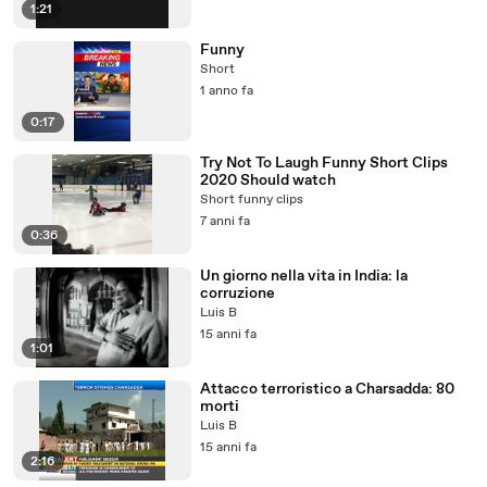
1:21
Funny
Short
1 anno fa
0:17
Try Not To Laugh Funny Short Clips
2020 Should watch
Short funny clips
7 anni fa
0:36
Un giorno nella vita in India: la
corruzione
Luis B
15 anni fa
1:01
Attacco terroristico a Charsadda: 80
morti
Luis B
15 anni fa
2:16