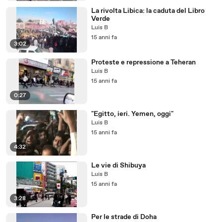
La rivolta Libica: la caduta del Libro
Verde
Luis B
15 anni fa
3:02
Proteste e repressione a Teheran
Luis B
15 anni fa
0:27
"Egitto, ieri. Yemen, oggi"
Luis B
15 anni fa
4:32
Le vie di Shibuya
Luis B
15 anni fa
3:28
Per le strade di Doha