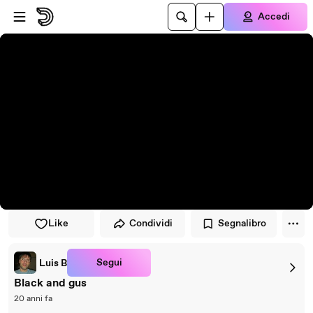
Vai al lettore
Passa al contenuto principale
Accedi
Like
Condividi
Segnalibro
Segui
Luis B
Black and gus
20 anni fa