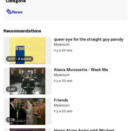
Catégorie
🗞
News
Recommandations
queer eye for the straight guy parody
Mylenium
il y a 20 ans
4:21
|
À suivre
Alanis Morissette - Wash Me
Mylenium
il y a 20 ans
2:57
Friends
Mylenium
il y a 20 ans
1:38
Home Alone Again with Michael