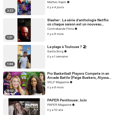
Matteo Sapin
il y a 4 jours
2:23
Slasher : La série d'anthologie Netflix
où chaque saison est un nouveau
massacre intelligent et jouissif
Contrebande Films
il y a 8 mois
1:21
La plage à Toulouse ? 🏖️
Sacha Borg
il y a 1 semaine
1:44
Pro Basketball Players Compete in an
Arcade Battle (Paige Buekers, Alyssa
Thomas & More)
SELF Magazine
il y a 6 mois
8:02
PAPER Penthouse: JoJo
PAPER Magazine
il y a 10 ans