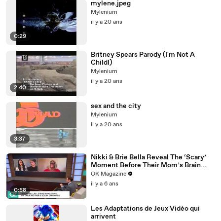
mylene.jpeg
Mylenium
il y a 20 ans
0:29
Britney Spears Parody (I'm Not A
Childl)
Mylenium
il y a 20 ans
2:40
sex and the city
Mylenium
il y a 20 ans
3:37
Nikki & Brie Bella Reveal The ‘Scary’
Moment Before Their Mom’s Brain
Surgery: Watch
OK Magazine
il y a 6 ans
0:58
Les Adaptations de Jeux Vidéo qui
arrivent