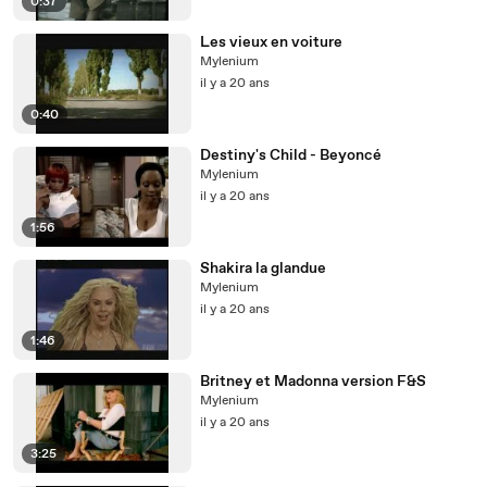
0:37
Les vieux en voiture
Mylenium
il y a 20 ans
0:40
Destiny's Child - Beyoncé
Mylenium
il y a 20 ans
1:56
Shakira la glandue
Mylenium
il y a 20 ans
1:46
Britney et Madonna version F&S
Mylenium
il y a 20 ans
3:25