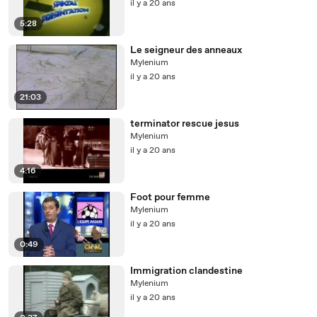
il y a 20 ans
5:28
Le seigneur des anneaux
Mylenium
il y a 20 ans
21:03
terminator rescue jesus
Mylenium
il y a 20 ans
4:16
Foot pour femme
Mylenium
il y a 20 ans
0:49
Immigration clandestine
Mylenium
il y a 20 ans