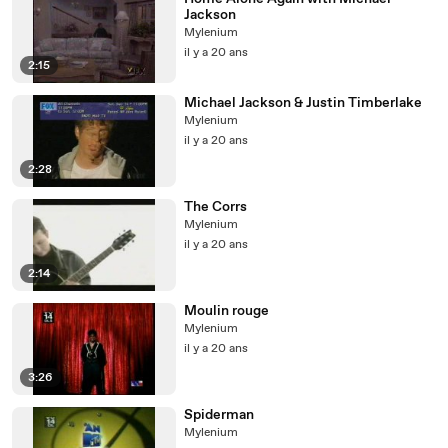
Jackson
Mylenium
il y a 20 ans
2:15
Michael Jackson & Justin Timberlake
Mylenium
il y a 20 ans
2:28
The Corrs
Mylenium
il y a 20 ans
2:14
Moulin rouge
Mylenium
il y a 20 ans
3:26
Spiderman
Mylenium