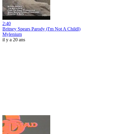
2:40
Britney Spears Parody (I'm Not A Childl)
Mylenium
il y a 20 ans