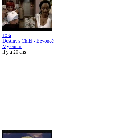
1:56
Destiny's Child - Beyoncé
Mylenium
il y a 20 ans