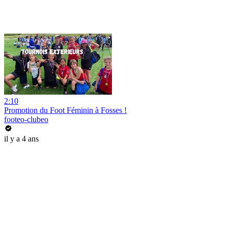
2:10
Promotion du Foot Féminin à Fosses !
footeo-clubeo
il y a 4 ans