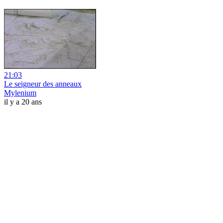
21:03
Le seigneur des anneaux
Mylenium
il y a 20 ans