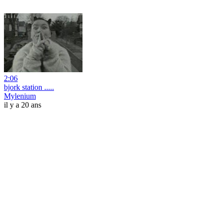
2:06
bjork station .....
Mylenium
il y a 20 ans