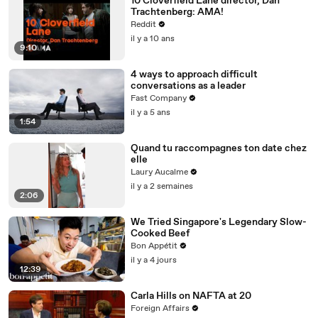
10 Cloverfield Lane director, Dan
Trachtenberg: AMA!
Reddit
il y a 10 ans
9:10
4 ways to approach difficult
conversations as a leader
Fast Company
il y a 5 ans
1:54
Quand tu raccompagnes ton date chez
elle
Laury Aucalme
il y a 2 semaines
2:06
We Tried Singapore's Legendary Slow-
Cooked Beef
Bon Appétit
il y a 4 jours
12:39
Carla Hills on NAFTA at 20
Foreign Affairs