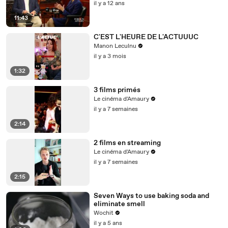
il y a 12 ans
11:43
C'EST L'HEURE DE L'ACTUUUC
Manon Leculnu
il y a 3 mois
1:32
3 films primés
Le cinéma d'Amaury
il y a 7 semaines
2:14
2 films en streaming
Le cinéma d'Amaury
il y a 7 semaines
2:15
Seven Ways to use baking soda and
eliminate smell
Wochit
il y a 5 ans