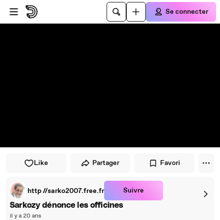
Passer au player
Passer au contenu principal
Se connecter
Like
Partager
Favori
Suivre
http //sarko2007.free.fr
Sarkozy dénonce les officines
il y a 20 ans