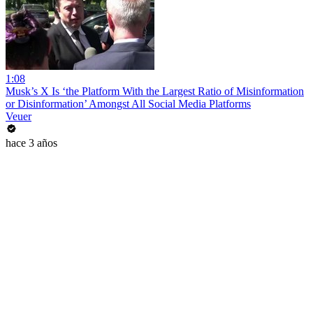
1:08
Musk’s X Is ‘the Platform With the Largest Ratio of Misinformation
or Disinformation’ Amongst All Social Media Platforms
Veuer
hace 3 años