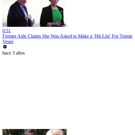
0:51
Former Aide Claims She Was Asked to Make a ‘Hit List’ For Trump
Veuer
hace 3 años