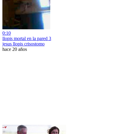
0:10
llopis mortal en la pared 3
jesus llopis crisostomo
hace 20 años