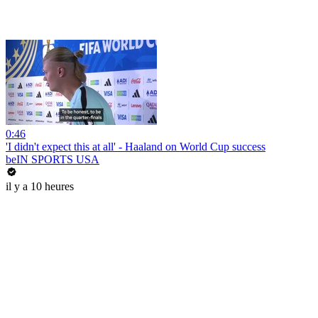
0:46
'I didn't expect this at all' - Haaland on World Cup success
beIN SPORTS USA
il y a 10 heures