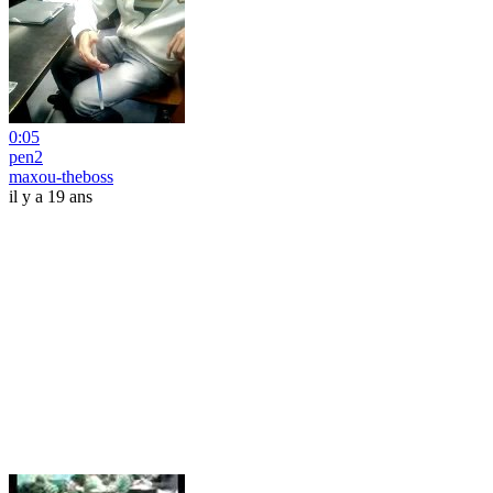
0:05
pen2
maxou-theboss
il y a 19 ans