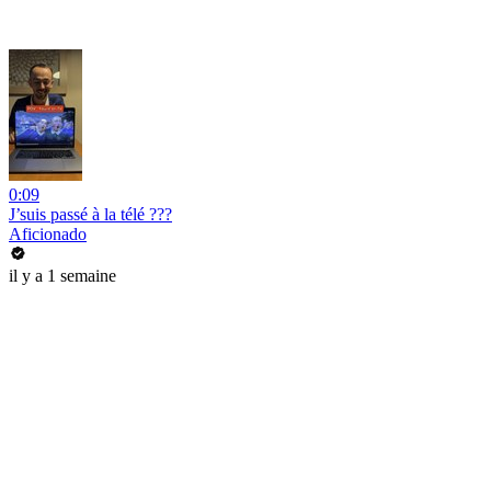
0:09
J’suis passé à la télé ???
Aficionado
il y a 1 semaine