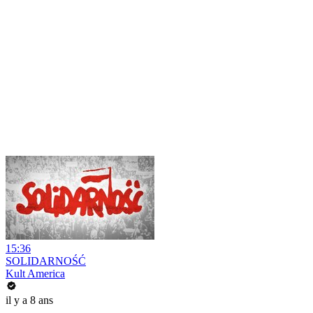
15:36
SOLIDARNOŚĆ
Kult America
il y a 8 ans