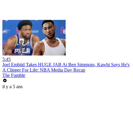
5:45
Joel Embiid Takes HUGE JAB At Ben Simmons, Kawhi Says He's
A Clipper For Life: NBA Media Day Recap
The Fumble
il y a 5 ans