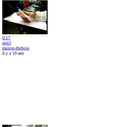
0:17
pen3
maxou-theboss
il y a 19 ans