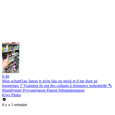
0:40
Mon achat#1au Japon je m'en fais un stock et il me dure sii
longtemps !! Vraiment ils ont des collants à résistance industrielle 🔨
#familymart #voyagejapon #japon #shoppingjapon
Kiwi Pinku
il y a 1 semaine