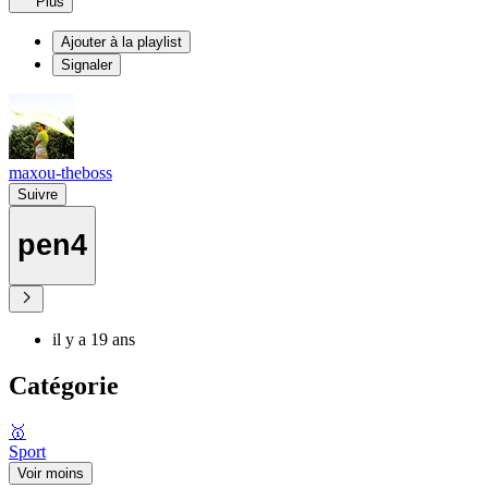
Plus
Ajouter à la playlist
Signaler
maxou-theboss
Suivre
pen4
il y a 19 ans
Catégorie
🥇
Sport
Voir moins