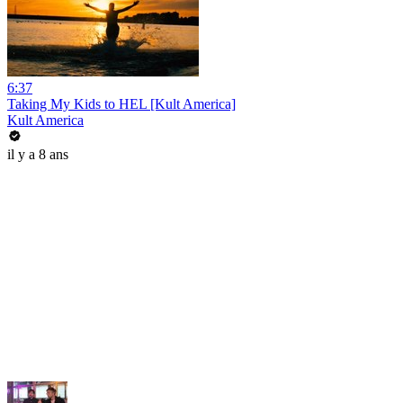
6:37
Taking My Kids to HEL [Kult America]
Kult America
il y a 8 ans