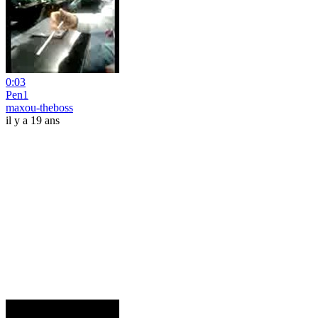
0:03
Pen1
maxou-theboss
il y a 19 ans