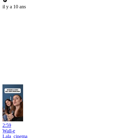
il y a 10 ans
2:59
Wall-e
Lala_cinema