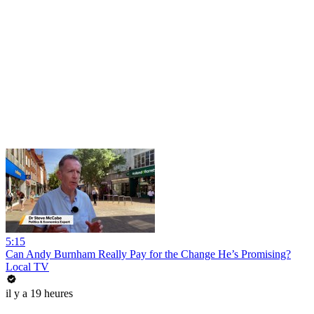
5:15
Can Andy Burnham Really Pay for the Change He’s Promising?
Local TV
il y a 19 heures