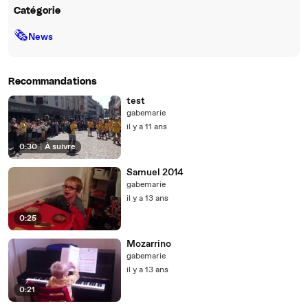
Catégorie
🗞
News
Recommandations
test
gabemarie
il y a 11 ans
0:30
|
À suivre
Samuel 2014
gabemarie
il y a 13 ans
0:25
Mozarrino
gabemarie
il y a 13 ans
0:21