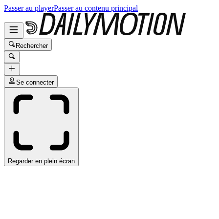
Passer au player
Passer au contenu principal
Rechercher
Se connecter
Regarder en plein écran