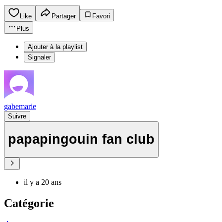
Like
Partager
Favori
Plus
Ajouter à la playlist
Signaler
gabemarie
Suivre
papapingouin fan club
il y a 20 ans
Catégorie