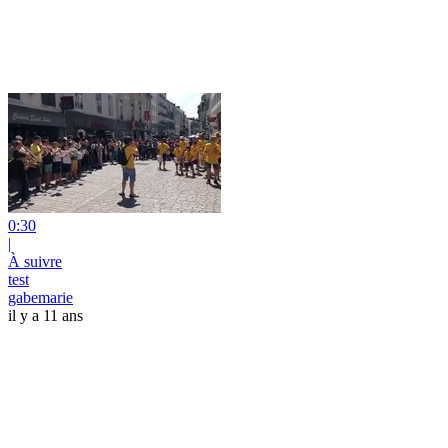
0:30
|
À suivre
test
gabemarie
il y a 11 ans