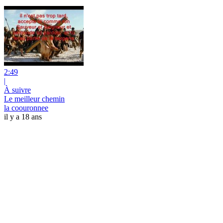
2:49
|
À suivre
Le meilleur chemin
la coouronnee
il y a 18 ans