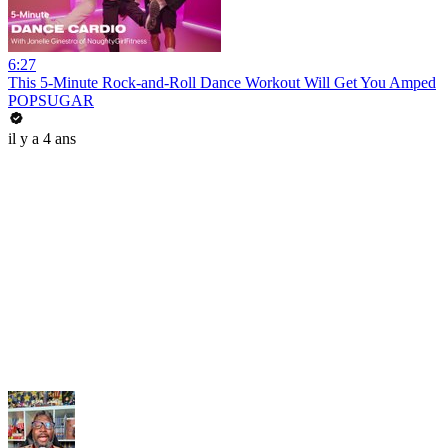
6:27
This 5-Minute Rock-and-Roll Dance Workout Will Get You Amped
POPSUGAR
il y a 4 ans