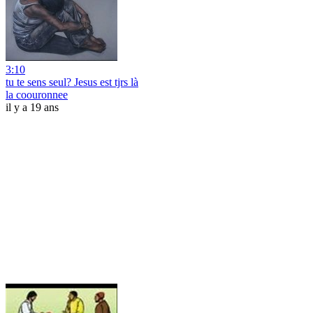
3:10
tu te sens seul? Jesus est tjrs là
la coouronnee
il y a 19 ans