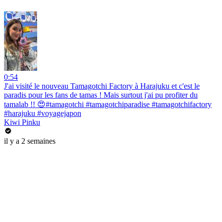
0:54
J'ai visité le nouveau Tamagotchi Factory à Harajuku et c'est le
paradis pour les fans de tamas ! Mais surtout j'ai pu profiter du
tamalab !! 😍#tamagotchi #tamagotchiparadise #tamagotchifactory
#harajuku #voyagejapon
Kiwi Pinku
il y a 2 semaines