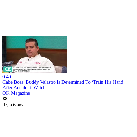
0:40
Cake Boss’ Buddy Valastro Is Determined To ‘Train His Hand’
After Accident: Watch
OK Magazine
il y a 6 ans