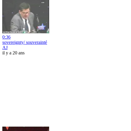
0:36
sovereignty/ souverainté
AJ
il y a 20 ans