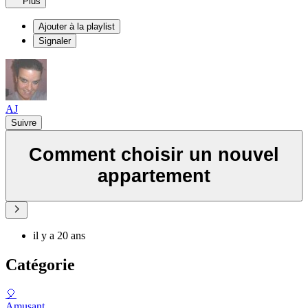
Plus
Ajouter à la playlist
Signaler
AJ
Suivre
Comment choisir un nouvel
appartement
il y a 20 ans
Catégorie
🎈
Amusant