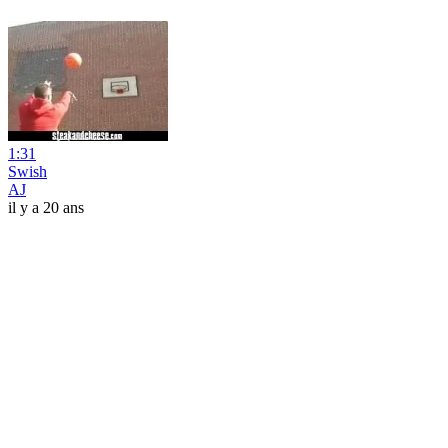
1:31
Swish
AJ
il y a 20 ans