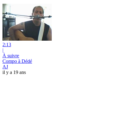
2:13
|
À suivre
Compo à Dédé
AJ
il y a 19 ans