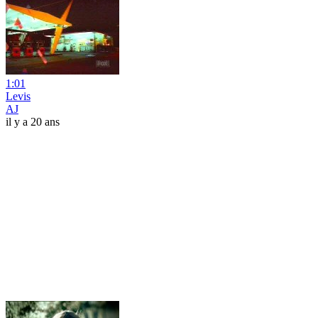
1:01
Levis
AJ
il y a 20 ans