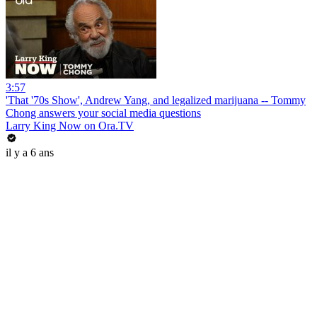
3:57
'That '70s Show', Andrew Yang, and legalized marijuana -- Tommy
Chong answers your social media questions
Larry King Now on Ora.TV
il y a 6 ans