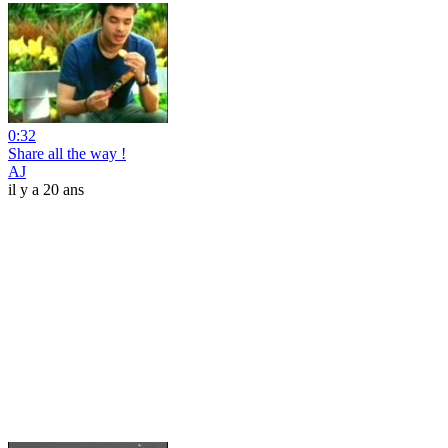
0:32
Share all the way !
AJ
il y a 20 ans