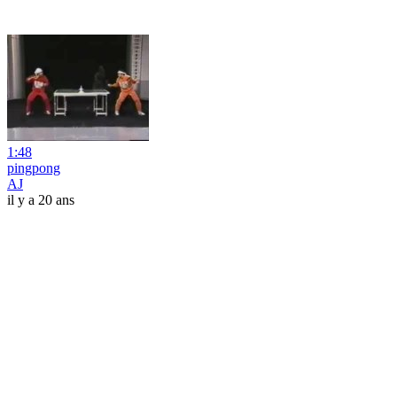
1:48
pingpong
AJ
il y a 20 ans