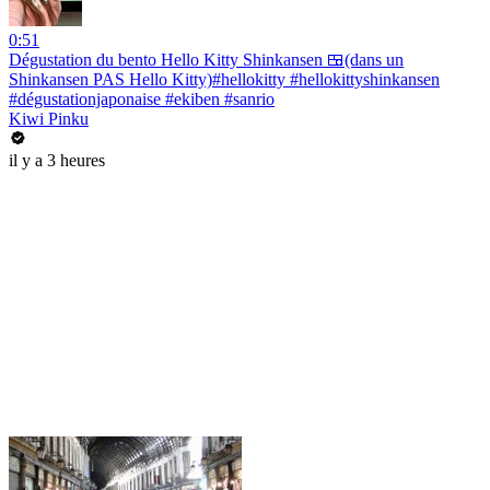
0:51
Dégustation du bento Hello Kitty Shinkansen 🍱(dans un
Shinkansen PAS Hello Kitty)#hellokitty #hellokittyshinkansen
#dégustationjaponaise #ekiben #sanrio
Kiwi Pinku
il y a 3 heures