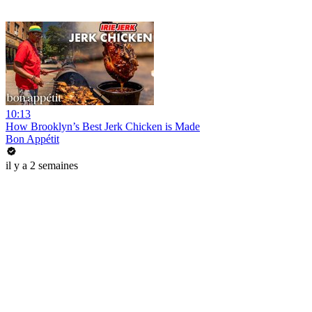
10:13
How Brooklyn’s Best Jerk Chicken is Made
Bon Appétit
il y a 2 semaines