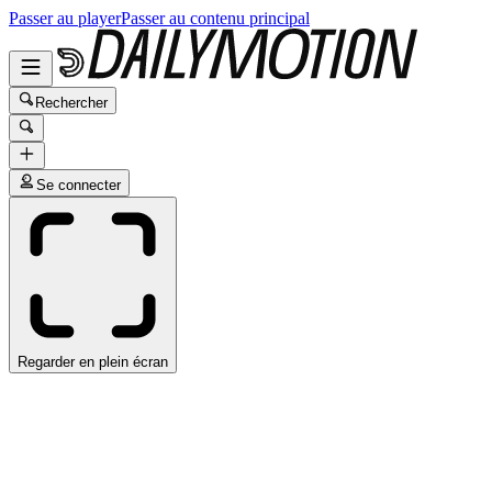
Passer au player
Passer au contenu principal
Rechercher
Se connecter
Regarder en plein écran