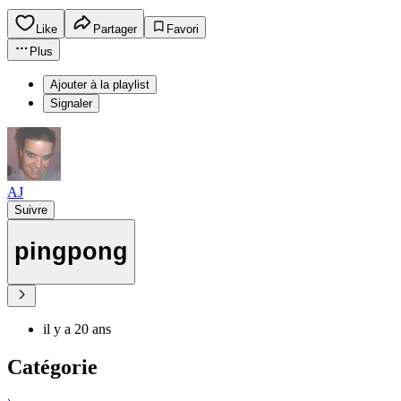
Like
Partager
Favori
Plus
Ajouter à la playlist
Signaler
AJ
Suivre
pingpong
il y a 20 ans
Catégorie