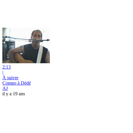
2:13
|
À suivre
Compo à Dédé
AJ
il y a 19 ans