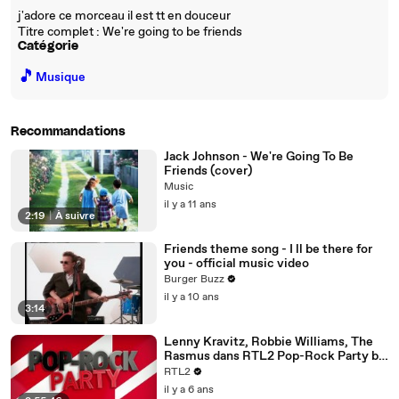
j'adore ce morceau il est tt en douceur
Titre complet : We're going to be friends
Catégorie
🎵
Musique
Recommandations
Jack Johnson - We're Going To Be
Friends (cover)
Music
il y a 11 ans
2:19
|
À suivre
Friends theme song - I ll be there for
you - official music video
Burger Buzz
il y a 10 ans
3:14
Lenny Kravitz, Robbie Williams, The
Rasmus dans RTL2 Pop-Rock Party by
Loran (25/09/20)
RTL2
il y a 6 ans