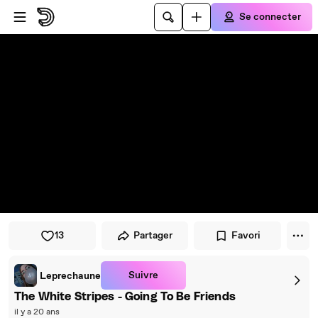
Passer au player
Passer au contenu principal
Se connecter
13
Partager
Favori
Suivre
Leprechaune
The White Stripes - Going To Be Friends
il y a 20 ans