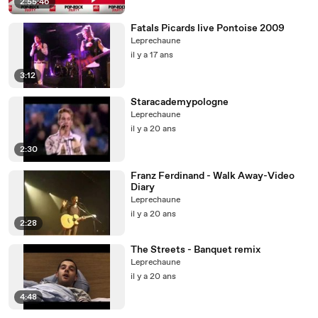
2:55:46
Fatals Picards live Pontoise 2009
Leprechaune
il y a 17 ans
3:12
Staracademypologne
Leprechaune
il y a 20 ans
2:30
Franz Ferdinand - Walk Away-Video
Diary
Leprechaune
il y a 20 ans
2:28
The Streets - Banquet remix
Leprechaune
il y a 20 ans
4:48