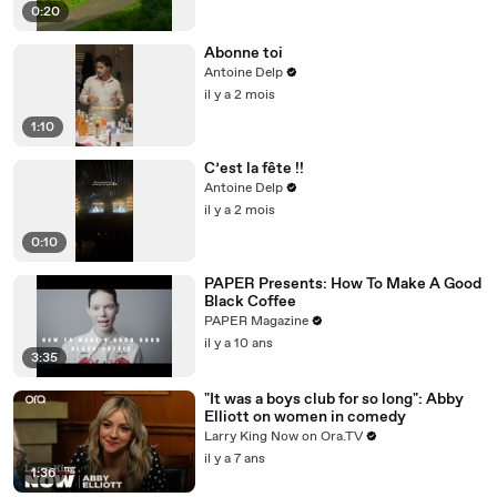
0:20
Abonne toi
Antoine Delp
il y a 2 mois
1:10
C’est la fête !!
Antoine Delp
il y a 2 mois
0:10
PAPER Presents: How To Make A Good
Black Coffee
PAPER Magazine
il y a 10 ans
3:35
"It was a boys club for so long": Abby
Elliott on women in comedy
Larry King Now on Ora.TV
il y a 7 ans
1:36