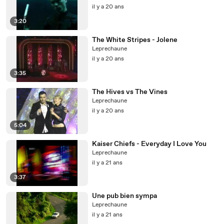
il y a 20 ans
3:20
The White Stripes - Jolene
Leprechaune
il y a 20 ans
3:35
The Hives vs The Vines
Leprechaune
il y a 20 ans
5:04
Kaiser Chiefs - Everyday I Love You
Leprechaune
il y a 21 ans
3:37
Une pub bien sympa
Leprechaune
il y a 21 ans