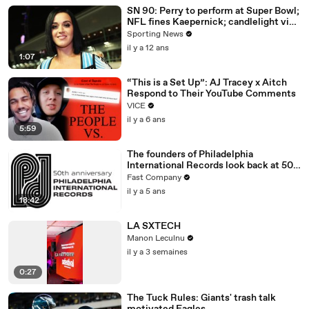
SN 90: Perry to perform at Super Bowl;
NFL fines Kaepernick; candlelight vigil
for Gurley
Sporting News
il y a 12 ans
1:07
“This is a Set Up”: AJ Tracey x Aitch
Respond to Their YouTube Comments
VICE
il y a 6 ans
5:59
The founders of Philadelphia
International Records look back at 50
years of Philly Soul
Fast Company
il y a 5 ans
18:42
LA SXTECH
Manon Leculnu
il y a 3 semaines
0:27
The Tuck Rules: Giants' trash talk