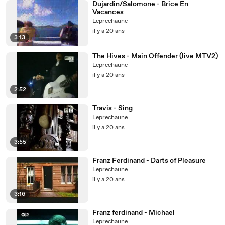
Dujardin/Salomone - Brice En
Vacances
Leprechaune
il y a 20 ans
3:13
The Hives - Main Offender (live MTV2)
Leprechaune
il y a 20 ans
2:52
Travis - Sing
Leprechaune
il y a 20 ans
3:55
Franz Ferdinand - Darts of Pleasure
Leprechaune
il y a 20 ans
3:16
Franz ferdinand - Michael
Leprechaune