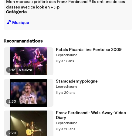
Mon morceau préféré des Franz Ferdinand!!! Ils ont une de ces
classes avec ce look en + :-p
Catégorie
🎵
Musique
Recommandations
Fatals Picards live Pontoise 2009
Leprechaune
il y a 17 ans
3:12
|
À suivre
Staracademypologne
Leprechaune
il y a 20 ans
2:30
Franz Ferdinand - Walk Away-Video
Diary
Leprechaune
il y a 20 ans
2:28