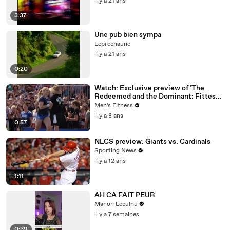
il y a 21 ans
3:37
Une pub bien sympa
Leprechaune
il y a 21 ans
0:20
Watch: Exclusive preview of 'The
Redeemed and the Dominant: Fittest
on Earth'
Men's Fitness
il y a 8 ans
0:57
NLCS preview: Giants vs. Cardinals
Sporting News
il y a 12 ans
1:11
AH CA FAIT PEUR
Manon Leculnu
il y a 7 semaines
0:39