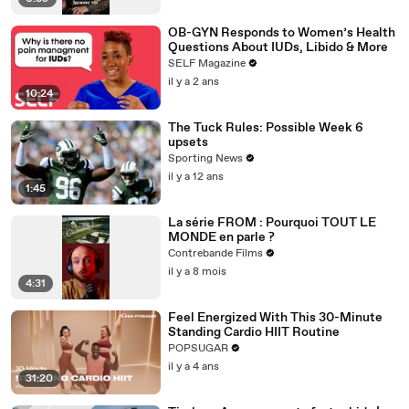
OB-GYN Responds to Women’s Health
Questions About IUDs, Libido & More
SELF Magazine
il y a 2 ans
10:24
The Tuck Rules: Possible Week 6
upsets
Sporting News
il y a 12 ans
1:45
La série FROM : Pourquoi TOUT LE
MONDE en parle ?
Contrebande Films
il y a 8 mois
4:31
Feel Energized With This 30-Minute
Standing Cardio HIIT Routine
POPSUGAR
il y a 4 ans
31:20