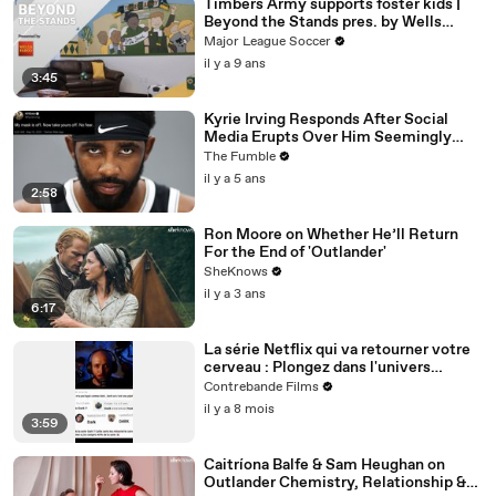
Timbers Army supports foster kids |
Beyond the Stands pres. by Wells
Fargo
Major League Soccer
il y a 9 ans
3:45
Kyrie Irving Responds After Social
Media Erupts Over Him Seemingly
Coming Out As An Anti-Masker
The Fumble
il y a 5 ans
2:58
Ron Moore on Whether He’ll Return
For the End of 'Outlander'
SheKnows
il y a 3 ans
6:17
La série Netflix qui va retourner votre
cerveau : Plongez dans l'univers
complexe de DARK
Contrebande Films
il y a 8 mois
3:59
Caitríona Balfe & Sam Heughan on
Outlander Chemistry, Relationship &