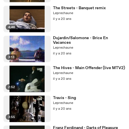
The Streets - Banquet remix
Leprechaune
il y a 20 ans
4:48
Dujardin/Salomone - Brice En
Vacances
Leprechaune
il y a 20 ans
3:13
The Hives - Main Offender (live MTV2)
Leprechaune
il y a 20 ans
2:52
Travis - Sing
Leprechaune
il y a 20 ans
3:55
Franz Ferdinand - Darts of Pleasure