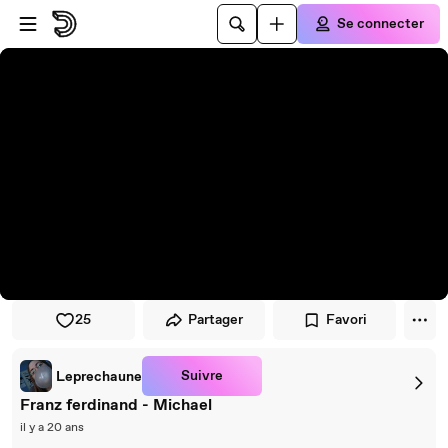
Passer au player
Passer au contenu principal
Se connecter
25
Partager
Favori
Suivre
Leprechaune
Franz ferdinand - Michael
il y a 20 ans