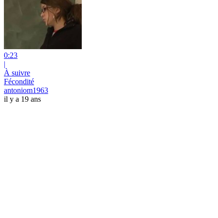
0:23
|
À suivre
Fécondité
antoniom1963
il y a 19 ans