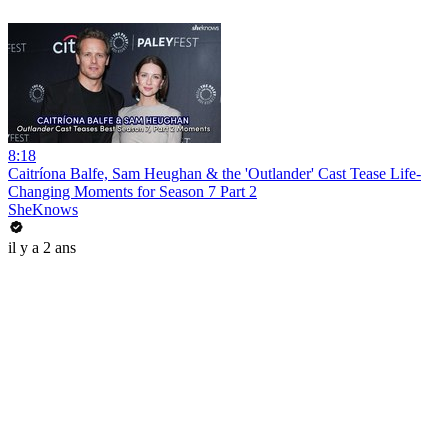
8:18
Caitríona Balfe, Sam Heughan & the 'Outlander' Cast Tease Life-
Changing Moments for Season 7 Part 2
SheKnows
il y a 2 ans