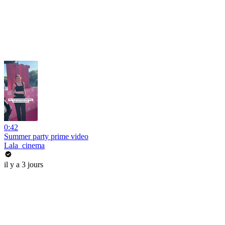
0:42
Summer party prime video
Lala_cinema
il y a 3 jours