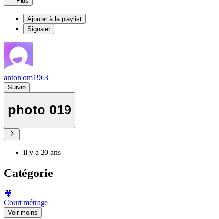
Plus
Ajouter à la playlist
Signaler
antoniom1963
Suivre
photo 019
il y a 20 ans
Catégorie
🎥
Court métrage
Voir moins