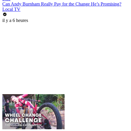
Can Andy Burnham Really Pay for the Change He’s Promising?
Local TV
il y a 6 heures