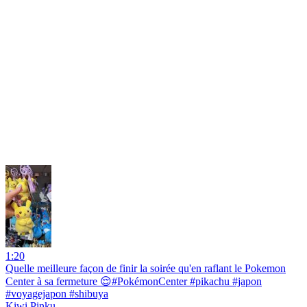
1:20
Quelle meilleure façon de finir la soirée qu'en raflant le Pokemon
Center à sa fermeture 😌#PokémonCenter #pikachu #japon
#voyagejapon #shibuya
Kiwi Pinku