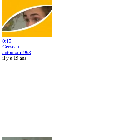
0:15
Cerveau
antoniom1963
il y a 19 ans