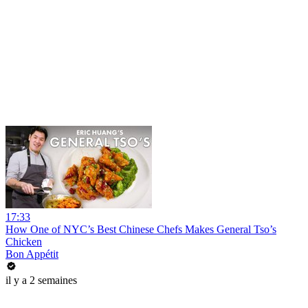
17:33
How One of NYC’s Best Chinese Chefs Makes General Tso’s
Chicken
Bon Appétit
il y a 2 semaines