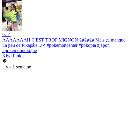
0:14
AAAAAAAH C'EST TROP MIGNON 😍😍😍 Mais ça manque
un peu de Pikapâle...👀 #pokemoncenter #pokopia #japon
#pokemonpokopie
Kiwi Pinku
il y a 1 semaine