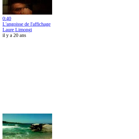
0:40
L'angoisse de l'affichage
Laure Limongi
il y a 20 ans