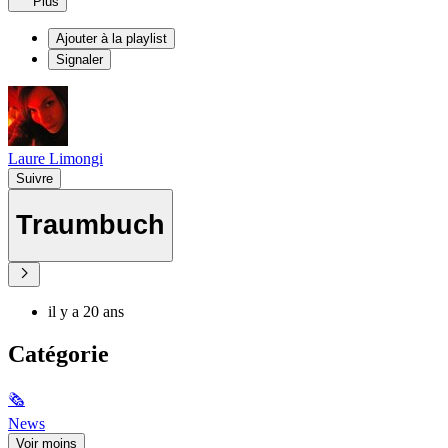
Plus
Ajouter à la playlist
Signaler
Laure Limongi
Suivre
Traumbuch
il y a 20 ans
Catégorie
🗞
News
Voir moins