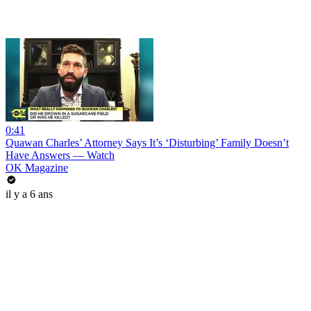
0:41
Quawan Charles’ Attorney Says It’s ‘Disturbing’ Family Doesn’t
Have Answers — Watch
OK Magazine
il y a 6 ans