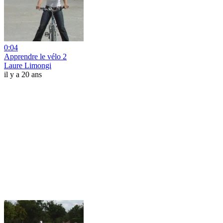
0:04
Apprendre le vélo 2
Laure Limongi
il y a 20 ans