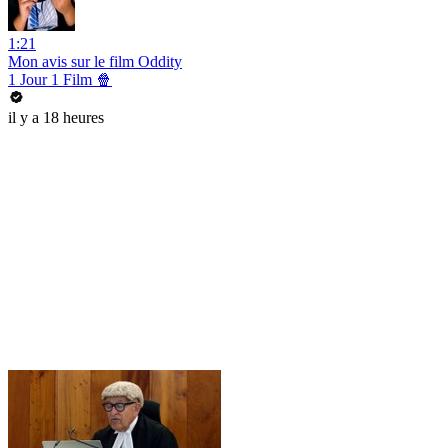
1:21
Mon avis sur le film Oddity
1 Jour 1 Film 🍿
il y a 18 heures