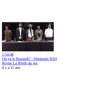
1:54:48
Où va le Burundi? - Séminaire RDJ
Revue La Règle du jeu
il y a 11 ans