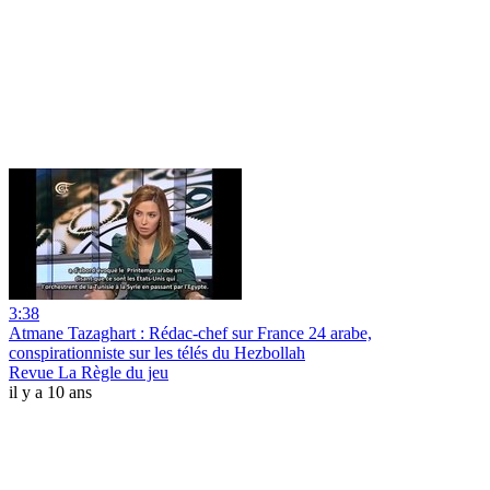
3:38
Atmane Tazaghart : Rédac-chef sur France 24 arabe,
conspirationniste sur les télés du Hezbollah
Revue La Règle du jeu
il y a 10 ans