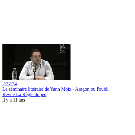
2:27:24
Le séminaire littéraire de Yann Moix - Aragon ou l'oubli
Revue La Règle du jeu
il y a 11 ans