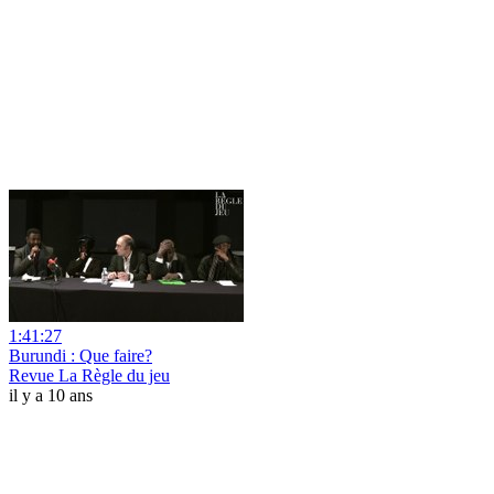
1:41:27
Burundi : Que faire?
Revue La Règle du jeu
il y a 10 ans