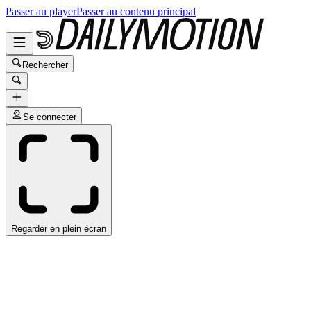
Passer au player
Passer au contenu principal
Rechercher
Se connecter
Regarder en plein écran