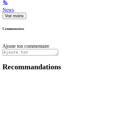
🗞
News
Voir moins
Commentaires
Ajoute ton commentaire
Recommandations