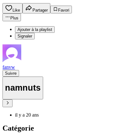
Like
Partager
Favori
Plus
Ajouter à la playlist
Signaler
fanvw
Suivre
namnuts
il y a 20 ans
Catégorie