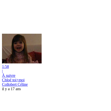
1:58
|
À suivre
Chloé toi+moi
Collobert Céline
il y a 17 ans