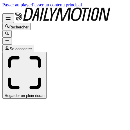
Passer au player
Passer au contenu principal
Rechercher
Se connecter
Regarder en plein écran