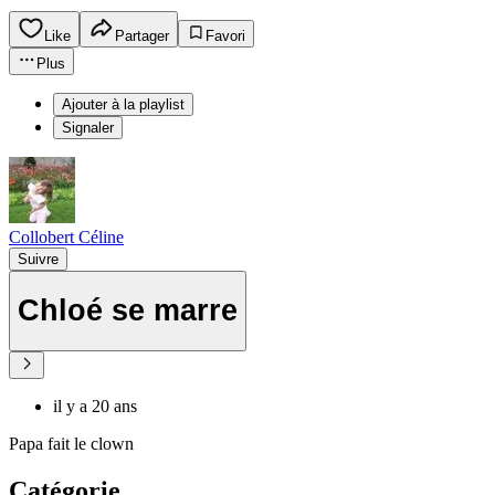
Like
Partager
Favori
Plus
Ajouter à la playlist
Signaler
Collobert Céline
Suivre
Chloé se marre
il y a 20 ans
Papa fait le clown
Catégorie