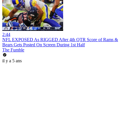
2:44
NFL EXPOSED As RIGGED After 4th QTR Score of Rams &
Bears Gets Posted On Screen During 1st Half
The Fumble
il y a 5 ans