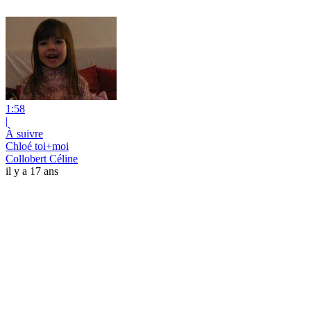
1:58
|
À suivre
Chloé toi+moi
Collobert Céline
il y a 17 ans