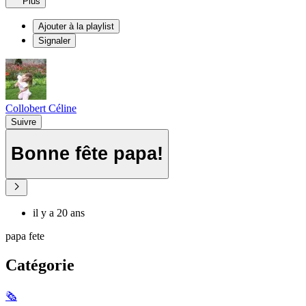
Plus
Ajouter à la playlist
Signaler
Collobert Céline
Suivre
Bonne fête papa!
il y a 20 ans
papa fete
Catégorie
🗞