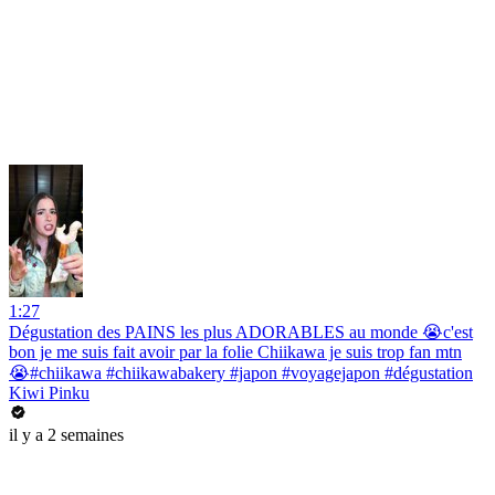
1:27
Dégustation des PAINS les plus ADORABLES au monde 😭c'est
bon je me suis fait avoir par la folie Chiikawa je suis trop fan mtn
😭#chiikawa #chiikawabakery #japon #voyagejapon #dégustation
Kiwi Pinku
il y a 2 semaines