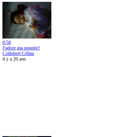
0:58
J'adore ma poupée!
Collobert Céline
il y a 20 ans