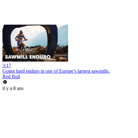
3:17
Going hard enduro in one of Europe’s largest sawmills.
Red Bull
il y a 8 ans