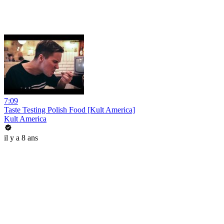
7:09
Taste Testing Polish Food [Kult America]
Kult America
il y a 8 ans