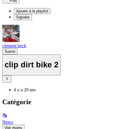
Plus
Ajouter à la playlist
Signaler
clement beck
Suivre
clip dirt bike 2
il y a 20 ans
Catégorie
🗞
News
Voir moins