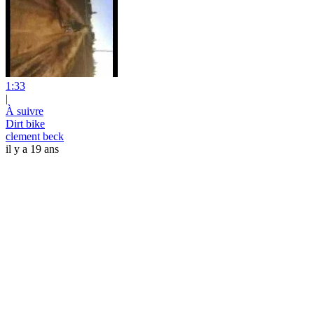
1:33
|
À suivre
Dirt bike
clement beck
il y a 19 ans