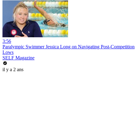
3:56
Paralympic Swimmer Jessica Long on Navigating Post-Competition
Lows
SELF Magazine
il y a 2 ans