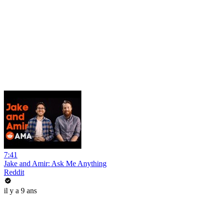
7:41
Jake and Amir: Ask Me Anything
Reddit
il y a 9 ans