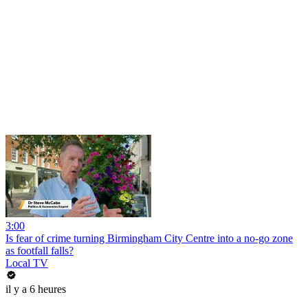
3:00
Is fear of crime turning Birmingham City Centre into a no-go zone
as footfall falls?
Local TV
il y a 6 heures