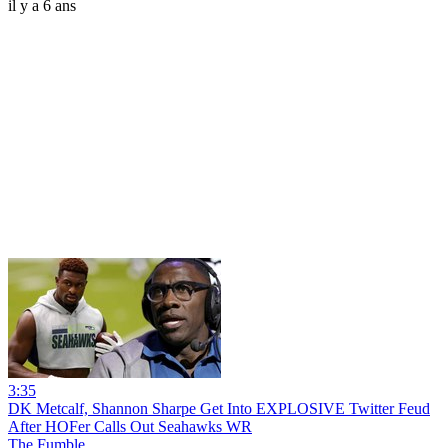
il y a 6 ans
3:35
DK Metcalf, Shannon Sharpe Get Into EXPLOSIVE Twitter Feud
After HOFer Calls Out Seahawks WR
The Fumble