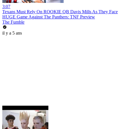
3:07
Texans Must Rely On ROOKIE QB Davis Mills As They Face
HUGE Game Against The Panthers: TNF Preview
The Fumble
il y a 5 ans