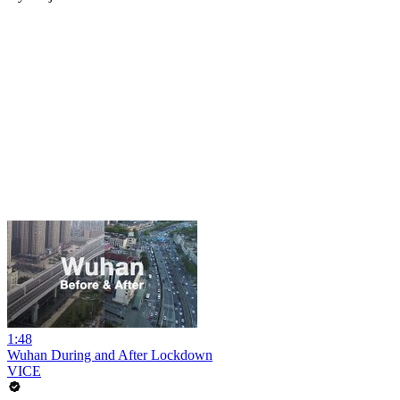
1:48
Wuhan During and After Lockdown
VICE