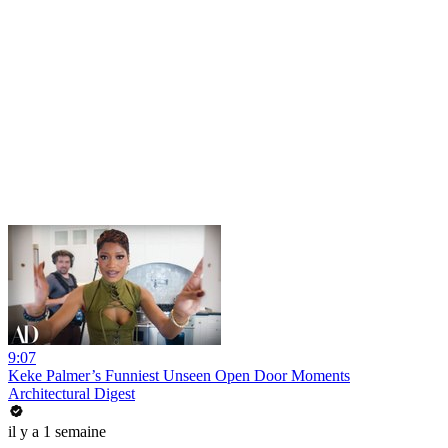
9:07
Keke Palmer’s Funniest Unseen Open Door Moments
Architectural Digest
il y a 1 semaine