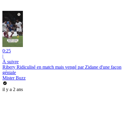
0:25
|
À suivre
Ribery Ridiculisé en match mais vengé par Zidane d'une façon
géniale
Mister Buzz
il y a 2 ans