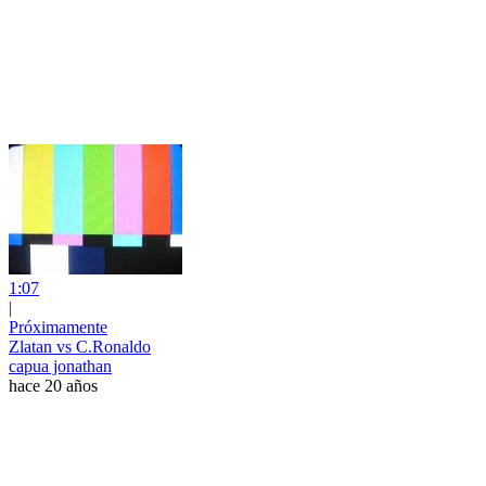
1:07
|
Próximamente
Zlatan vs C.Ronaldo
capua jonathan
hace 20 años