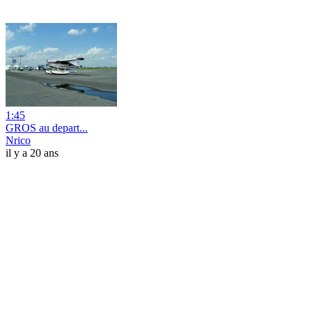
1:45
GROS au depart...
Nrico
il y a 20 ans