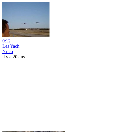
0:12
Les Yach
Nrico
il y a 20 ans