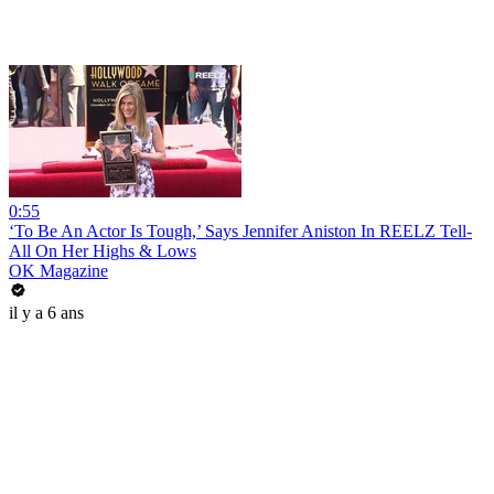
0:55
‘To Be An Actor Is Tough,’ Says Jennifer Aniston In REELZ Tell-
All On Her Highs & Lows
OK Magazine
il y a 6 ans