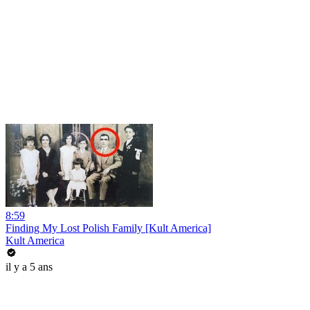
8:59
Finding My Lost Polish Family [Kult America]
Kult America
il y a 5 ans