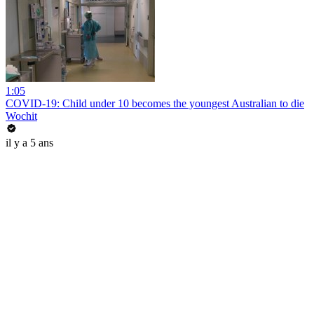
1:05
COVID-19: Child under 10 becomes the youngest Australian to die
Wochit
il y a 5 ans