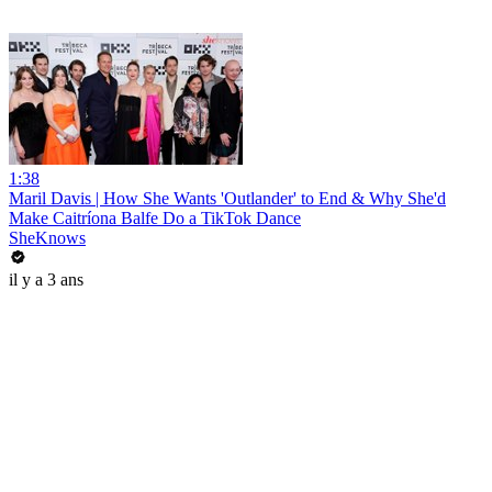
1:38
Maril Davis | How She Wants 'Outlander' to End & Why She'd
Make Caitríona Balfe Do a TikTok Dance
SheKnows
il y a 3 ans