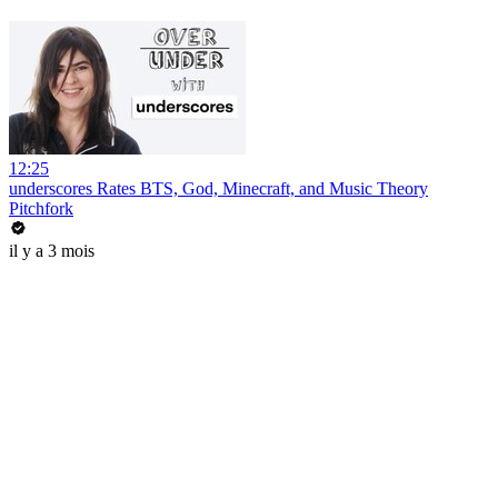
12:25
underscores Rates BTS, God, Minecraft, and Music Theory
Pitchfork
il y a 3 mois