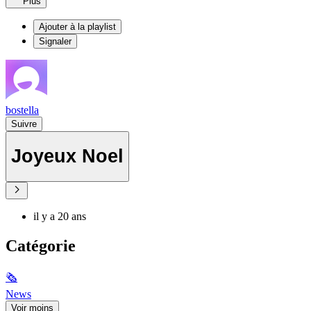
Plus
Ajouter à la playlist
Signaler
bostella
Suivre
Joyeux Noel
il y a 20 ans
Catégorie
🗞
News
Voir moins