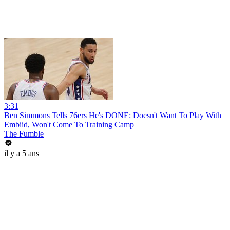
3:31
Ben Simmons Tells 76ers He's DONE: Doesn't Want To Play With
Embiid, Won't Come To Training Camp
The Fumble
il y a 5 ans