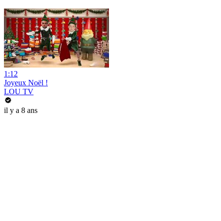
1:12
Joyeux Noël !
LOU TV
il y a 8 ans