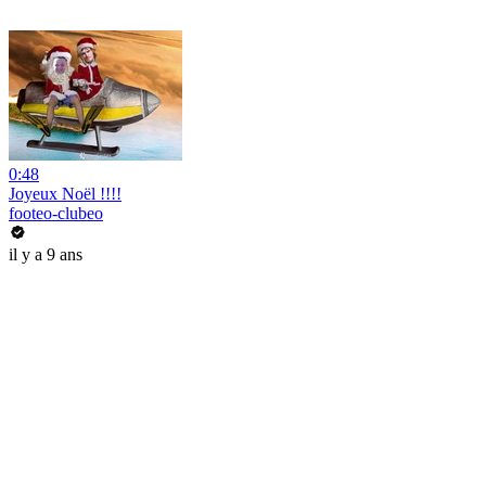
0:48
Joyeux Noël !!!!
footeo-clubeo
il y a 9 ans