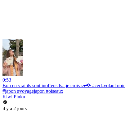
0:53
Bon en vrai ils sont inoffensifs...je crois 👀🦅 #cerf-volant noir
#japon #voyagejapon #oiseaux
Kiwi Pinku
il y a 2 jours