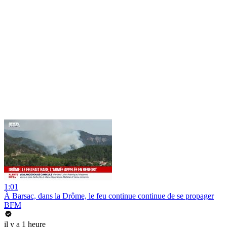
1:01
À Barsac, dans la Drôme, le feu continue continue de se propager
BFM
il y a 1 heure