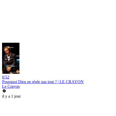
0:52
Pourquoi Dieu ne règle pas tout ? | LE CRAYON
Le Crayon
il y a 1 jour