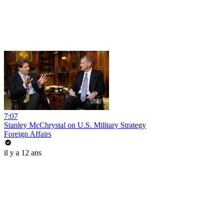
7:07
Stanley McChrystal on U.S. Military Strategy
Foreign Affairs
il y a 12 ans