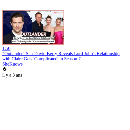
1:50
"Outlander" Star David Berry Reveals Lord John's Relationship
with Claire Gets 'Complicated' in Season 7
SheKnows
il y a 3 ans