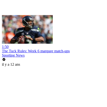
1:50
The Tuck Rules: Week 6 marquee match-ups
Sporting News
il y a 12 ans