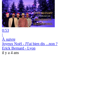
0:53
|
À suivre
Joyeux Noël - J'l'ai bien dis ...non ?
Erick Bernard - Lyon
il y a 4 ans