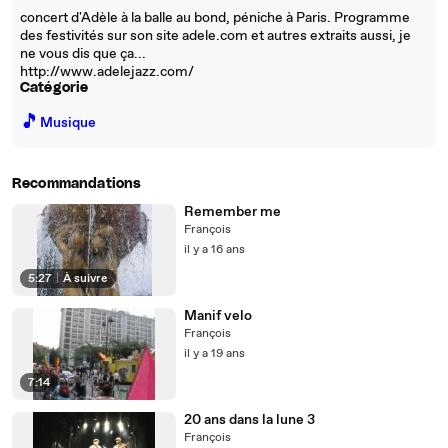
concert d'Adèle à la balle au bond, péniche à Paris. Programme
des festivités sur son site adele.com et autres extraits aussi, je
ne vous dis que ça...
http://www.adelejazz.com/
Catégorie
🎵
Musique
Recommandations
Remember me
François
il y a 16 ans
5:27
|
À suivre
Manif velo
François
il y a 19 ans
7:14
20 ans dans la lune 3
François