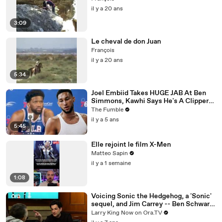
il y a 20 ans
3:09
Le cheval de don Juan
François
il y a 20 ans
5:34
Joel Embiid Takes HUGE JAB At Ben
Simmons, Kawhi Says He's A Clipper
For Life: NBA Media Day Recap
The Fumble
il y a 5 ans
5:45
Elle rejoint le film X-Men
Matteo Sapin
il y a 1 semaine
1:08
Voicing Sonic the Hedgehog, a 'Sonic'
sequel, and Jim Carrey -- Ben Schwartz
answers your social media questions
Larry King Now on Ora.TV