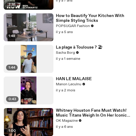
il y a 7 ans
2:16
How to Beautify Your Kitchen With
Simple Styling Tricks
POPSUGAR Fashion
il y a 5 ans
1:48
La plage à Toulouse ? 🏖️
Sacha Borg
il y a 1 semaine
1:44
HAN LE MALAISE
Manon Leculnu
il y a 2 mois
0:43
Whitney Houston Fans Must Watch!
Music Titans Weigh In On Her Iconic
Hits In REELZ Doc
OK Magazine
il y a 6 ans
1:00