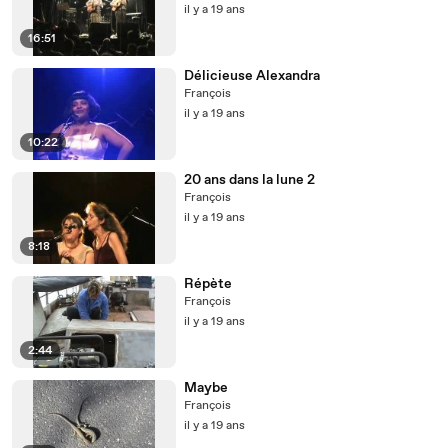
il y a 19 ans
16:51
Délicieuse Alexandra
François
il y a 19 ans
10:22
20 ans dans la lune 2
François
il y a 19 ans
8:18
Répète
François
il y a 19 ans
2:44
Maybe
François
il y a 19 ans