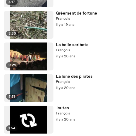
4:17
Gréement de fortune
François
il y a 19 ans
8:56
La belle scribote
François
il y a 20 ans
9:29
La lune des pirates
François
il y a 20 ans
5:51
Joutes
François
il y a 20 ans
1:54