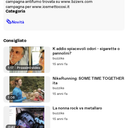
campagna antifumo trovata su www.bzzers.com
campagna per www.iosmettocosi.it
Categoria
🗞
Novità
Consigliato
K addio spiacevoli odori - sigarette o
pannolini?
buzziks
15 anni fa
1:17
|
Prossimi video
NikeRunning: SOME TIME TOGETHER
ita
buzziks
15 anni fa
1:06
La nonna rock vs metallaro
buzziks
15 anni fa
0:48