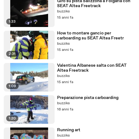
Giro su pista Salizzona a Folgaria con
SEAT Altea Freetrack
buzziks
15 anni fa
1:33
How to montare gancio per
carboarding su SEAT Altea Freetr
buzziks
15 anni fa
2:31
Valentina Albanese salta con SEAT
Altea Freetrack
buzziks
15 anni fa
1:09
Preparazione pista carboarding
buzziks
16 anni fa
1:20
Running art
buzziks