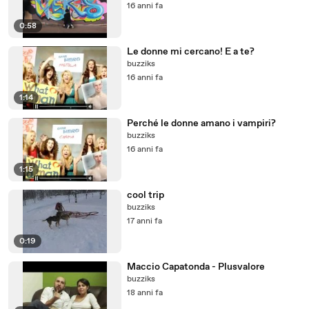
16 anni fa
0:58
Le donne mi cercano! E a te?
buzziks
16 anni fa
1:14
Perché le donne amano i vampiri?
buzziks
16 anni fa
1:15
cool trip
buzziks
17 anni fa
0:19
Maccio Capatonda - Plusvalore
buzziks
18 anni fa