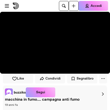
Vai al lettore
Passa al contenuto principale
Accedi
Like
Condividi
Segnalibro
Segui
buzziks
macchina in fumo.... campagna anti fumo
19 anni fa