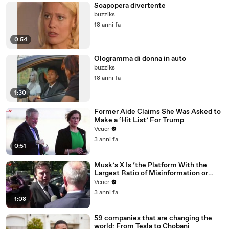
Soapopera divertente
buzziks
18 anni fa
0:54
Ologramma di donna in auto
buzziks
18 anni fa
1:30
Former Aide Claims She Was Asked to
Make a ‘Hit List’ For Trump
Veuer
3 anni fa
0:51
Musk’s X Is ‘the Platform With the
Largest Ratio of Misinformation or
Disinformation’ Amongst All Social
Veuer
Media Platforms
3 anni fa
1:08
59 companies that are changing the
world: From Tesla to Chobani