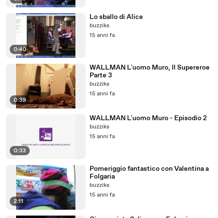
Lo sballo di Alice
buzziks
15 anni fa
0:40
WALLMAN L'uomo Muro, Il Supereroe
Parte 3
buzziks
15 anni fa
0:39
WALLMAN L'uomo Muro - Episodio 2
buzziks
15 anni fa
0:33
Pomeriggio fantastico con Valentina a
Folgaria
buzziks
15 anni fa
2:11