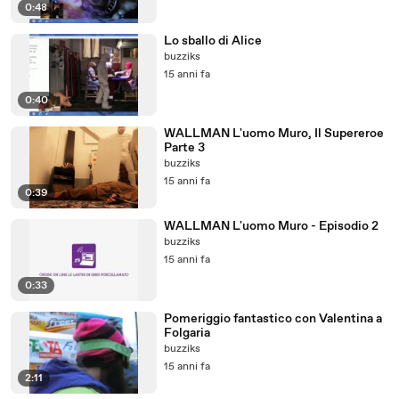
0:48
Lo sballo di Alice
buzziks
15 anni fa
0:40
WALLMAN L'uomo Muro, Il Supereroe
Parte 3
buzziks
15 anni fa
0:39
WALLMAN L'uomo Muro - Episodio 2
buzziks
15 anni fa
0:33
Pomeriggio fantastico con Valentina a
Folgaria
buzziks
15 anni fa
2:11