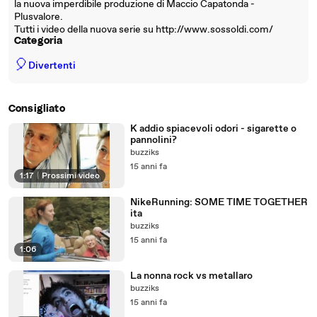
la nuova imperdibile produzione di Maccio Capatonda -
Plusvalore.
Tutti i video della nuova serie su http://www.sossoldi.com/
Categoria
🎈
Divertenti
Consigliato
K addio spiacevoli odori - sigarette o
pannolini?
buzziks
15 anni fa
1:17
|
Prossimi video
NikeRunning: SOME TIME TOGETHER
ita
buzziks
15 anni fa
1:06
La nonna rock vs metallaro
buzziks
15 anni fa