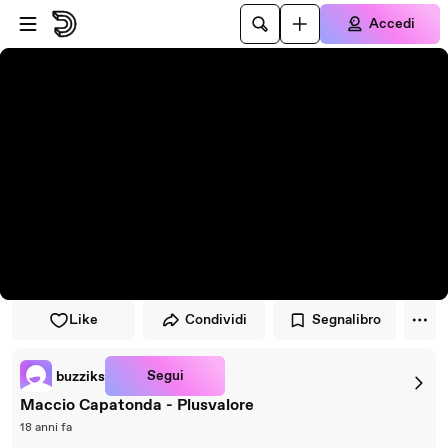
Vai al lettore
Passa al contenuto principale
Accedi
Like
Condividi
Segnalibro
Segui
buzziks
Maccio Capatonda - Plusvalore
18 anni fa