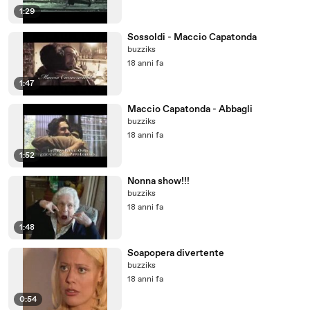
1:29
Sossoldi - Maccio Capatonda
buzziks
18 anni fa
1:47
Maccio Capatonda - Abbagli
buzziks
18 anni fa
1:52
Nonna show!!!
buzziks
18 anni fa
1:48
Soapopera divertente
buzziks
18 anni fa
0:54