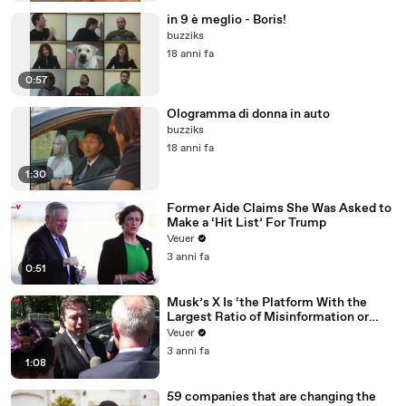
in 9 è meglio - Boris!
buzziks
18 anni fa
0:57
Ologramma di donna in auto
buzziks
18 anni fa
1:30
Former Aide Claims She Was Asked to
Make a ‘Hit List’ For Trump
Veuer
3 anni fa
0:51
Musk’s X Is ‘the Platform With the
Largest Ratio of Misinformation or
Disinformation’ Amongst All Social
Veuer
Media Platforms
3 anni fa
1:08
59 companies that are changing the