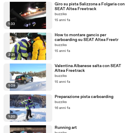
Giro su pista Salizzona a Folgaria con
SEAT Altea Freetrack
buzziks
15 anni fa
1:33
How to montare gancio per
carboarding su SEAT Altea Freetr
buzziks
15 anni fa
2:31
Valentina Albanese salta con SEAT
Altea Freetrack
buzziks
15 anni fa
1:09
Preparazione pista carboarding
buzziks
16 anni fa
1:20
Running art