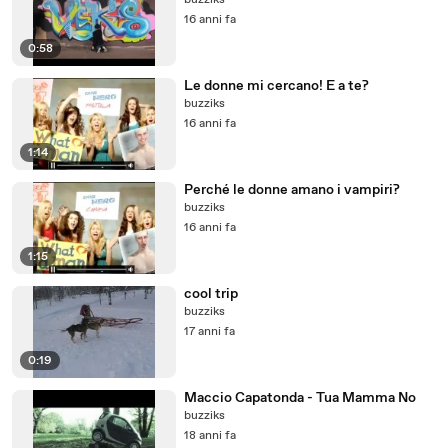
buzziks
16 anni fa
0:58
Le donne mi cercano! E a te?
buzziks
16 anni fa
1:14
Perché le donne amano i vampiri?
buzziks
16 anni fa
1:15
cool trip
buzziks
17 anni fa
0:19
Maccio Capatonda - Tua Mamma No
buzziks
18 anni fa