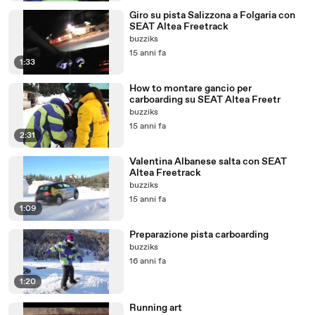
Giro su pista Salizzona a Folgaria con
SEAT Altea Freetrack
buzziks
15 anni fa
1:33
How to montare gancio per
carboarding su SEAT Altea Freetr
buzziks
15 anni fa
2:31
Valentina Albanese salta con SEAT
Altea Freetrack
buzziks
15 anni fa
1:09
Preparazione pista carboarding
buzziks
16 anni fa
1:20
Running art