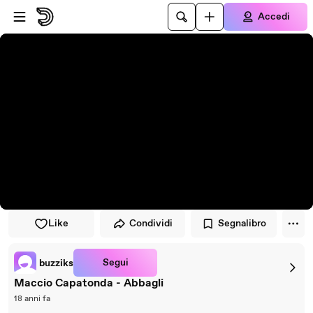
Vai al lettore
Passa al contenuto principale
Accedi
Like
Condividi
Segnalibro
Segui
buzziks
Maccio Capatonda - Abbagli
18 anni fa