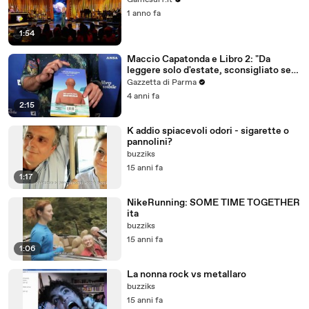
Gamesurf.it
1 anno fa
1:54
Maccio Capatonda e Libro 2: "Da
leggere solo d'estate, sconsigliato se
c'e' neve"
Gazzetta di Parma
4 anni fa
2:15
K addio spiacevoli odori - sigarette o
pannolini?
buzziks
15 anni fa
1:17
NikeRunning: SOME TIME TOGETHER
ita
buzziks
15 anni fa
1:06
La nonna rock vs metallaro
buzziks
15 anni fa