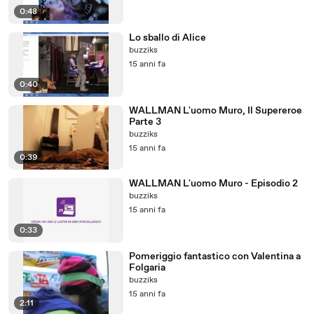
0:48
Lo sballo di Alice
buzziks
15 anni fa
0:40
WALLMAN L'uomo Muro, Il Supereroe
Parte 3
buzziks
15 anni fa
0:39
WALLMAN L'uomo Muro - Episodio 2
buzziks
15 anni fa
0:33
Pomeriggio fantastico con Valentina a
Folgaria
buzziks
15 anni fa
2:11