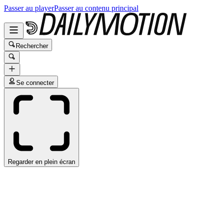
Passer au player
Passer au contenu principal
Rechercher
Se connecter
Regarder en plein écran