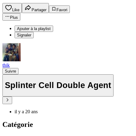
Like
Partager
Favori
Plus
Ajouter à la playlist
Signaler
thik
Suivre
Splinter Cell Double Agent
il y a 20 ans
Catégorie