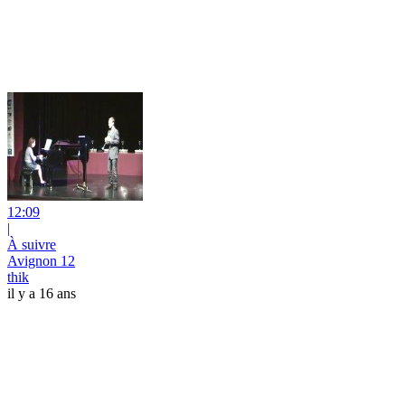
12:09
|
À suivre
Avignon 12
thik
il y a 16 ans