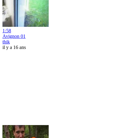
1:58
Avignon 01
thik
il y a 16 ans