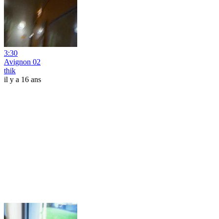
3:30
Avignon 02
thik
il y a 16 ans