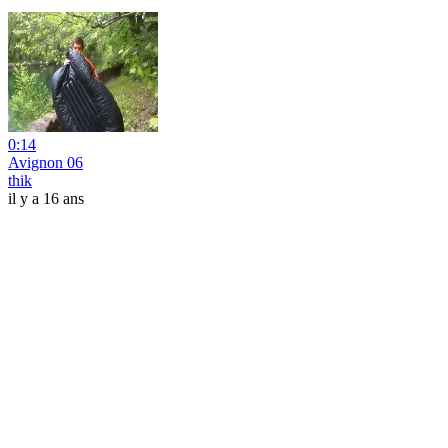
0:14
Avignon 06
thik
il y a 16 ans