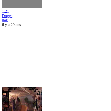
1:21
Doggs
thik
il y a 20 ans