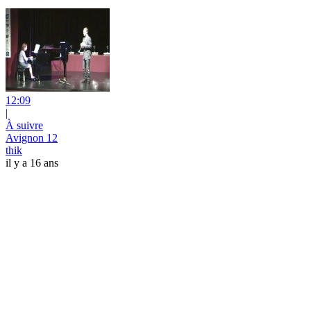
12:09
|
À suivre
Avignon 12
thik
il y a 16 ans