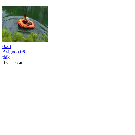
0:23
Avignon 08
thik
il y a 16 ans