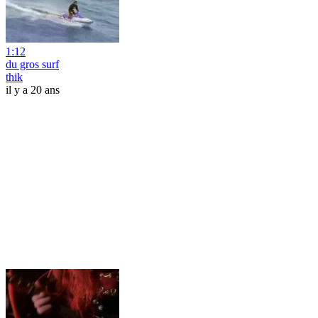
1:12
du gros surf
thik
il y a 20 ans