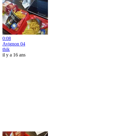
0:08
Avignon 04
thik
il y a 16 ans