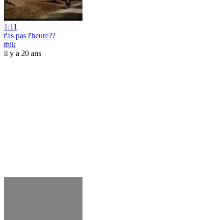
1:11
t'as pas l'heure??
thik
il y a 20 ans