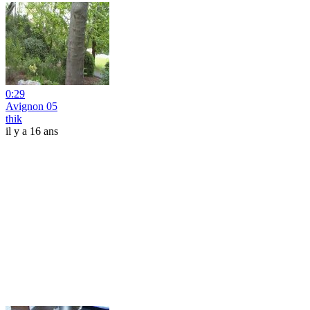
0:29
Avignon 05
thik
il y a 16 ans