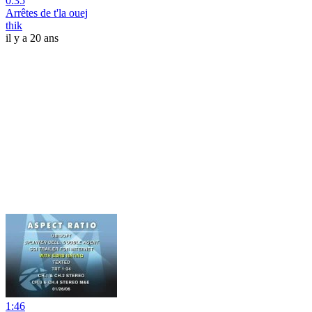
0:35
Arrêtes de t'la ouej
thik
il y a 20 ans
1:46