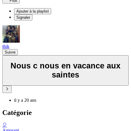
Plus
Ajouter à la playlist
Signaler
thik
Suivre
Nous c nous en vacance aux
saintes
il y a 20 ans
Catégorie
🎈
Amusant