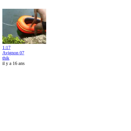
1:17
Avignon 07
thik
il y a 16 ans