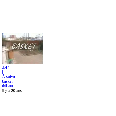
3:44
|
À suivre
basket
thibaut
il y a 20 ans