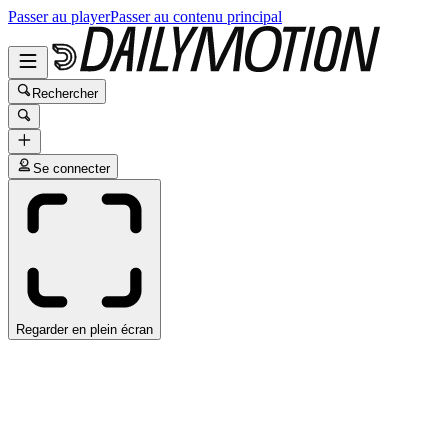
Passer au player
Passer au contenu principal
Rechercher
Se connecter
Regarder en plein écran