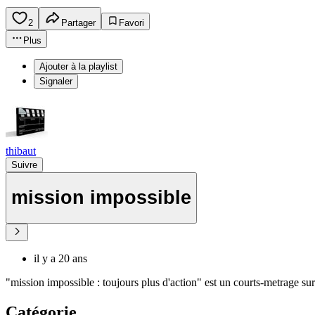
2
Partager
Favori
Plus
Ajouter à la playlist
Signaler
thibaut
Suivre
mission impossible
il y a 20 ans
"mission impossible : toujours plus d'action" est un courts-metrage s
Catégorie