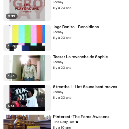
Jeebay
il y a 20 ans
3:39
Joga Bonito - Ronaldinho
Jeebay
il y a 20 ans
1:06
Teaser La revanche de Sophie
Jeebay
il y a 20 ans
1:26
Streetball - Hot Sauce best moves
Jeebay
il y a 20 ans
5:14
Pinterest: The Force Awakens
The Daily Dot
il y a 10 ans