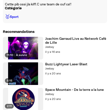
Cette pib ossi jla kiff.C une team de ouf ca!!
Catégorie
🥇
Sport
Recommandations
Joachim Garraud Live au Network Café
de Lille
Jeebay
il y a 16 ans
11:10
|
À suivre
Buzz Lightyear Laser Blast
Jeebay
il y a 20 ans
5:15
Space Mountain - De la terre a la lune
Jeebay
il y a 20 ans
2:11