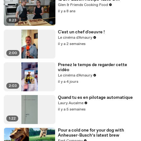
Glen & Friends Cooking Food
il y a 8 ans
8:23
C'est un chef d'oeuvre !
Le cinéma d'Amaury
il y a 2 semaines
2:00
Prenez le temps de regarder cette
vidéo
Le cinéma d'Amaury
il y a 4 jours
2:03
Quand tu es en pilotage automatique
Laury Aucalme
il y a 5 semaines
1:22
Pour a cold one for your dog with
Anheuser-Busch’s latest brew