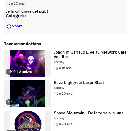
il y a 20 ans
Je la kiff grave cet pub !!
Catégorie
🥇
Sport
Recommandations
Joachim Garraud Live au Network Café
de Lille
Jeebay
il y a 16 ans
11:10
|
À suivre
Buzz Lightyear Laser Blast
Jeebay
il y a 20 ans
5:15
Space Mountain - De la terre a la lune
Jeebay
il y a 20 ans