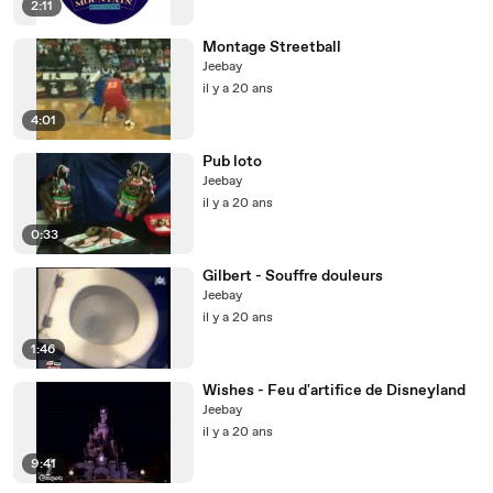
2:11
Montage Streetball
Jeebay
il y a 20 ans
4:01
Pub loto
Jeebay
il y a 20 ans
0:33
Gilbert - Souffre douleurs
Jeebay
il y a 20 ans
1:46
Wishes - Feu d'artifice de Disneyland
Jeebay
il y a 20 ans
9:41