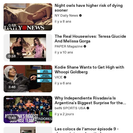
Night owls have higher risk of dying
sooner
NY Daily News
il y a 8 ans
0:59
The Real Housewives: Teresa Giucide
And Melissa Gorga
PAPER Magazine
il y a 10 ans
0:58
Kodie Shane Wants to Get High with
Whoopi Goldberg
VICE
il y a 6 ans
3:46
Why Independiente Rivadavia Is
Argentina's Biggest Surprise for the
Copa Libertadores? | beIN SPORTS
beIN SPORTS USA
il y a 2 jours
0:49
Les colocs de l’amour épisode 9 -