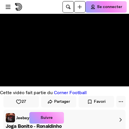
Passer au player
Passer au contenu principal
Se connecter
Cette vidéo fait partie du
Corner Football
27
Partager
Favori
Suivre
Jeebay
Joga Bonito - Ronaldinho