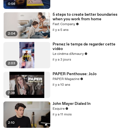
0:56
5 steps to create better boundaries
when you work from home
Fast Company
il y a 5 ans
2:04
Prenez le temps de regarder cette
vidéo
Le cinéma d'Amaury
il y a 3 jours
2:03
PAPER Penthouse: JoJo
PAPER Magazine
il y a 10 ans
7:38
John Mayer Dialed In
Esquire
il y a 11 mois
2:10