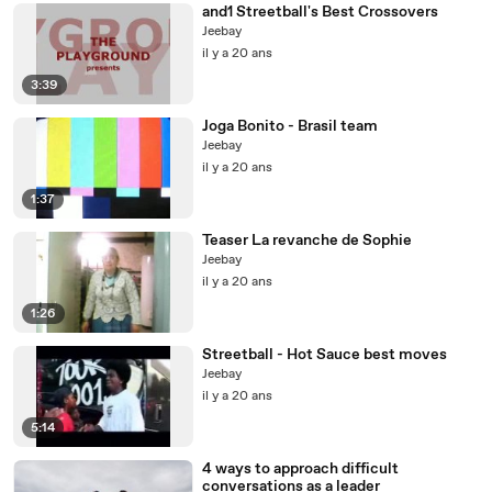
and1 Streetball's Best Crossovers
Jeebay
il y a 20 ans
3:39
Joga Bonito - Brasil team
Jeebay
il y a 20 ans
1:37
Teaser La revanche de Sophie
Jeebay
il y a 20 ans
1:26
Streetball - Hot Sauce best moves
Jeebay
il y a 20 ans
5:14
4 ways to approach difficult
conversations as a leader