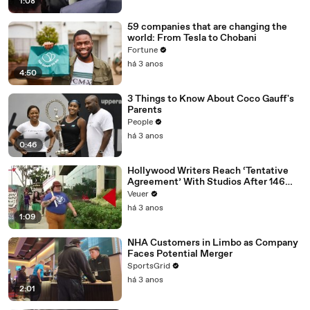
1:08
59 companies that are changing the
world: From Tesla to Chobani
Fortune
há 3 anos
4:50
3 Things to Know About Coco Gauff's
Parents
People
há 3 anos
0:46
Hollywood Writers Reach ‘Tentative
Agreement’ With Studios After 146
Day Strike
Veuer
há 3 anos
1:09
NHA Customers in Limbo as Company
Faces Potential Merger
SportsGrid
há 3 anos
2:01