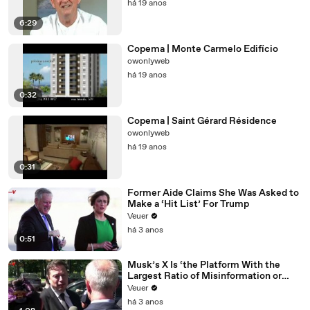
há 19 anos
6:29
Copema | Monte Carmelo Edifício
owonlyweb
há 19 anos
0:32
Copema | Saint Gérard Résidence
owonlyweb
há 19 anos
0:31
Former Aide Claims She Was Asked to
Make a ‘Hit List’ For Trump
Veuer
há 3 anos
0:51
Musk’s X Is ‘the Platform With the
Largest Ratio of Misinformation or
Disinformation’ Amongst All Social
Veuer
Media Platforms
há 3 anos