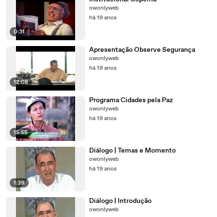
owonlyweb
há 19 anos
0:31
Apresentação Observe Segurança
owonlyweb
há 19 anos
12:08
Programa Cidades pela Paz
owonlyweb
há 19 anos
15:55
Diálogo | Temas e Momento
owonlyweb
há 19 anos
1:39
Diálogo | Introdução
owonlyweb