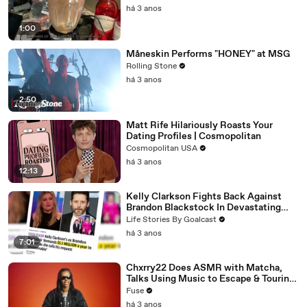
há 3 anos
1:00
Måneskin Performs "HONEY" at MSG
Rolling Stone
há 3 anos
2:50
Matt Rife Hilariously Roasts Your
Dating Profiles | Cosmopolitan
Cosmopolitan USA
há 3 anos
12:13
Kelly Clarkson Fights Back Against
Brandon Blackstock In Devastating
Divorce Battle
Life Stories By Goalcast
há 3 anos
7:01
Chxrry22 Does ASMR with Matcha,
Talks Using Music to Escape & Touring
with The Weeknd
Fuse
há 3 anos