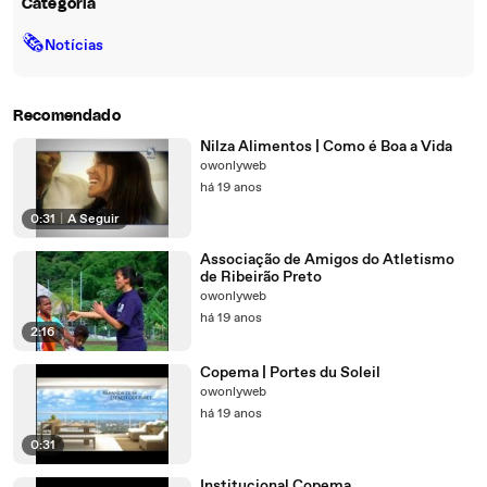
Categoria
🗞
Notícias
Recomendado
Nilza Alimentos | Como é Boa a Vida
owonlyweb
há 19 anos
0:31
|
A Seguir
Associação de Amigos do Atletismo
de Ribeirão Preto
owonlyweb
há 19 anos
2:16
Copema | Portes du Soleil
owonlyweb
há 19 anos
0:31
Institucional Copema