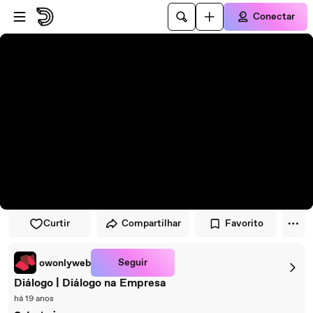
Pular para o player
Ir para o conteúdo principal
Conectar
Curtir
Compartilhar
Favorito
Seguir
owonlyweb
Diálogo | Diálogo na Empresa
há 19 anos