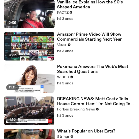
Vanilla Ice Explains How the 90’s
Shaped America
FACTZ
há 3 anos
2:55
Amazon’ Prime Video Will Show
Commercials Starting Next Year
Veuer
há 3 anos
0:36
Pokimane Answers The Web's Most
Searched Questions
WIRED
há 3 anos
11:13
BREAKING NEWS: Matt Gaetz Tells
House Committee: 'I'm Not Going To
Vote For A Continuing Resolution'
Forbes Breaking News
há 3 anos
4:16
What's Popular on Uber Eats?
Stringr