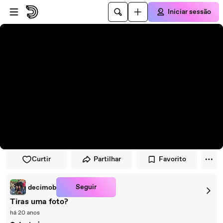
Avançar para o leitor
Avançar para o conteúdo principal
Iniciar sessão
Curtir
Partilhar
Favorito
Seguir
decimob
Tiras uma foto?
há 20 anos