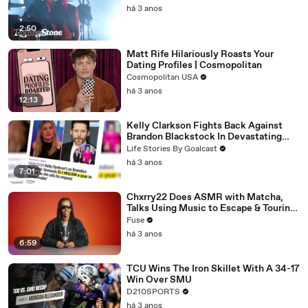
há 3 anos
2:50
Matt Rife Hilariously Roasts Your
Dating Profiles | Cosmopolitan
Cosmopolitan USA
há 3 anos
12:13
Kelly Clarkson Fights Back Against
Brandon Blackstock In Devastating
Divorce Battle
Life Stories By Goalcast
há 3 anos
7:01
Chxrry22 Does ASMR with Matcha,
Talks Using Music to Escape & Touring
with The Weeknd
Fuse
há 3 anos
6:59
TCU Wins The Iron Skillet With A 34-17
Win Over SMU
D210SPORTS
há 3 anos