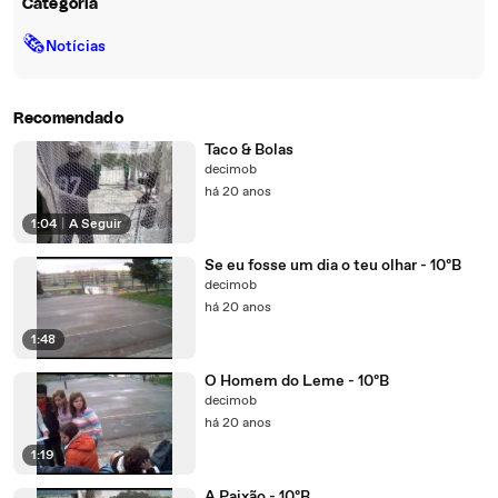
Categoria
🗞
Notícias
Recomendado
Taco & Bolas
decimob
há 20 anos
1:04
|
A Seguir
Se eu fosse um dia o teu olhar - 10ºB
decimob
há 20 anos
1:48
O Homem do Leme - 10ºB
decimob
há 20 anos
1:19
A Paixão - 10ºB