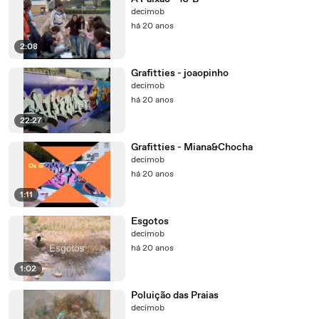
decimob
há 20 anos
2:08
Grafitties - joaopinho
decimob
há 20 anos
22:27
Grafitties - Miana&Chocha
decimob
há 20 anos
1:11
Esgotos
decimob
há 20 anos
1:02
Poluição das Praias
decimob