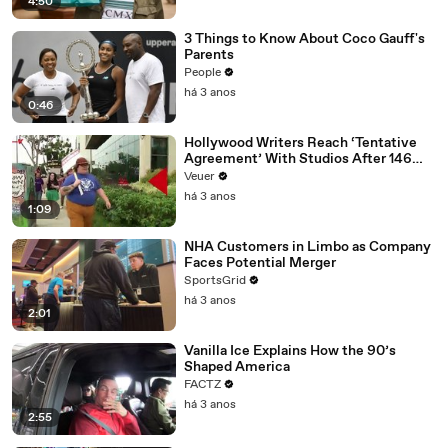
4:50
3 Things to Know About Coco Gauff's
Parents
People
há 3 anos
0:46
Hollywood Writers Reach ‘Tentative
Agreement’ With Studios After 146
Day Strike
Veuer
há 3 anos
1:09
NHA Customers in Limbo as Company
Faces Potential Merger
SportsGrid
há 3 anos
2:01
Vanilla Ice Explains How the 90’s
Shaped America
FACTZ
há 3 anos
2:55