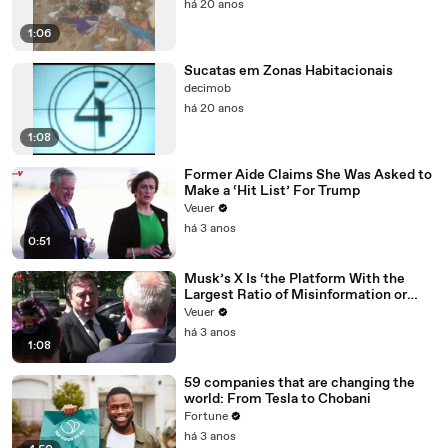
há 20 anos
1:06
Sucatas em Zonas Habitacionais
decimob
há 20 anos
1:08
Former Aide Claims She Was Asked to
Make a ‘Hit List’ For Trump
Veuer
há 3 anos
0:51
Musk’s X Is ‘the Platform With the
Largest Ratio of Misinformation or
Disinformation’ Amongst All Social
Veuer
Media Platforms
há 3 anos
1:08
59 companies that are changing the
world: From Tesla to Chobani
Fortune
há 3 anos