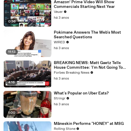
Amazon’ Prime Video Will Show
Commercials Starting Next Year
Veuer
há 3 anos
0:36
Pokimane Answers The Web's Most
Searched Questions
WIRED
há 3 anos
11:13
BREAKING NEWS: Matt Gaetz Tells
House Committee: 'I'm Not Going To
Vote For A Continuing Resolution'
Forbes Breaking News
há 3 anos
4:16
What's Popular on Uber Eats?
Stringr
há 3 anos
1:00
Måneskin Performs "HONEY" at MSG
Rolling Stone