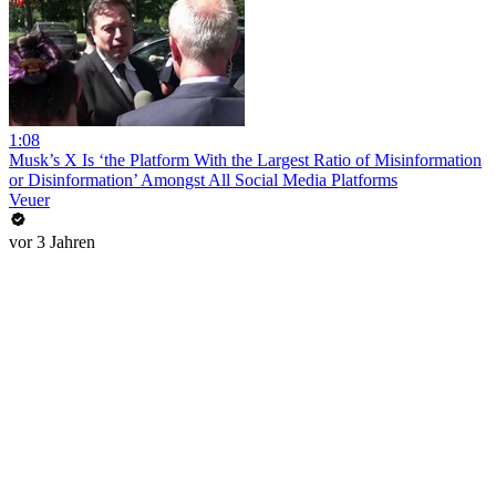
1:08
Musk’s X Is ‘the Platform With the Largest Ratio of Misinformation
or Disinformation’ Amongst All Social Media Platforms
Veuer
vor 3 Jahren