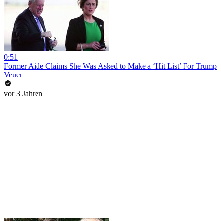
0:51
Former Aide Claims She Was Asked to Make a ‘Hit List’ For Trump
Veuer
vor 3 Jahren