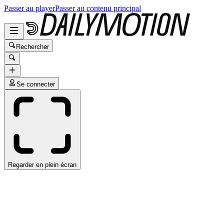
Passer au player
Passer au contenu principal
Rechercher
Se connecter
Regarder en plein écran