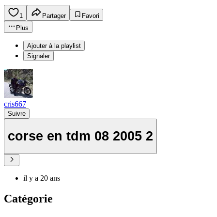
1
Partager
Favori
Plus
Ajouter à la playlist
Signaler
cris667
Suivre
corse en tdm 08 2005 2
il y a 20 ans
Catégorie