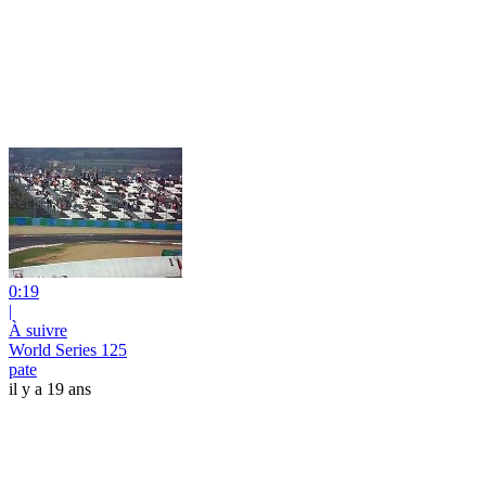
0:19
|
À suivre
World Series 125
pate
il y a 19 ans