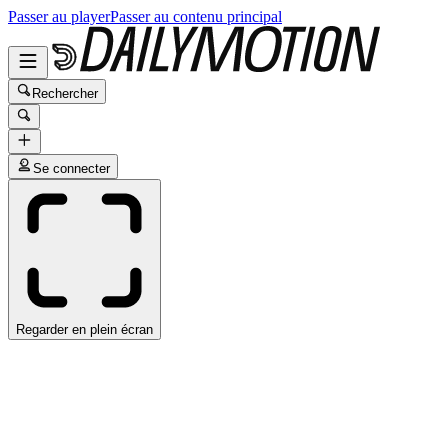
Passer au player
Passer au contenu principal
Rechercher
Se connecter
Regarder en plein écran