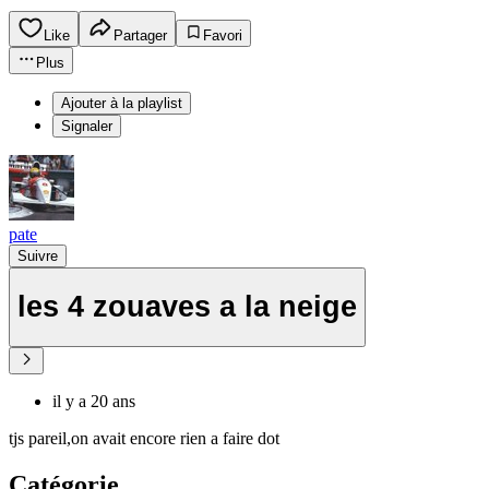
Like
Partager
Favori
Plus
Ajouter à la playlist
Signaler
pate
Suivre
les 4 zouaves a la neige
il y a 20 ans
tjs pareil,on avait encore rien a faire dot
Catégorie